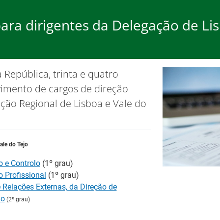
ara dirigentes da Delegação de Lis
rego
Formação
Ap
 República, trinta e quatro
ão de cookies.
OK, não most
imento de cargos de direção
ação Regional de Lisboa e Vale do
ale do Tejo
Ba
o e Controlo
(1º grau)
Tr
 Profissional
(1º grau)
 Relações Externas, da Direção de
es
lo
(2º grau)