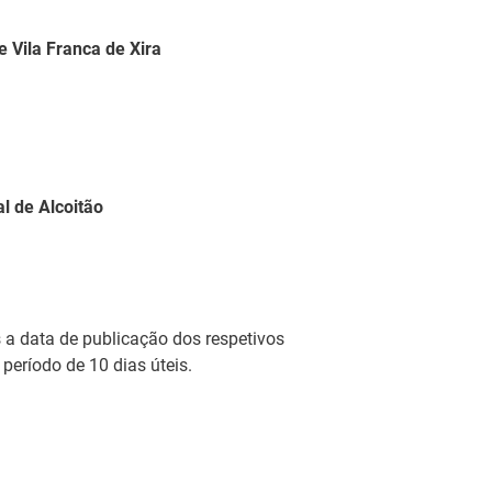
 Vila Franca de Xira
orações do Dia da Criança, 1 de junho, o Centro de
 Profissional de Viseu, promoveu uma iniciativa
ua comunidade — formandos/as, utentes e
com o objetivo de fomentar momentos de reflexão,
ação pessoal.
l de Alcoitão
Andaluz de Emprego lançam 6.ª edição do
ransfronteiriço Andaluzia-Algarve
 a data de publicação dos respetivos
Andaluz de Emprego deram início à 6.ª edição do
eríodo de 10 dias úteis.
fronteiriço Andaluzia-Algarve em Ayamonte.
nal do Centro distinguida com três
elência