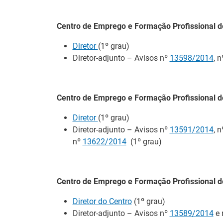
contratar pessoas 
Centro de Emprego e Formação Profissional d
IEFP e PSP pro
comunidade for
Diretor
(1º grau)
Diretor-adjunto – Avisos nº
13598/2014
, 
09 Julho 2026
O Centro de Emprego
17 de junho, duas s
Centro de Emprego e Formação Profissional d
Aveiro, envolvendo 
reforçar comportame
Diretor
(1º grau)
do quotidiano.
Diretor-adjunto – Avisos nº
13591/2014
, 
nº
13622/2014
(1º grau)
Secretário de E
do Conselho Dir
08 Julho 2026
Centro de Emprego e Formação Profissional 
O Secretário de Est
Diretor do Centro
(1º grau)
Diretivo do IEFP vis
Diretor-adjunto – Avisos nº
13589/2014
e 
FIL, em Lisboa.