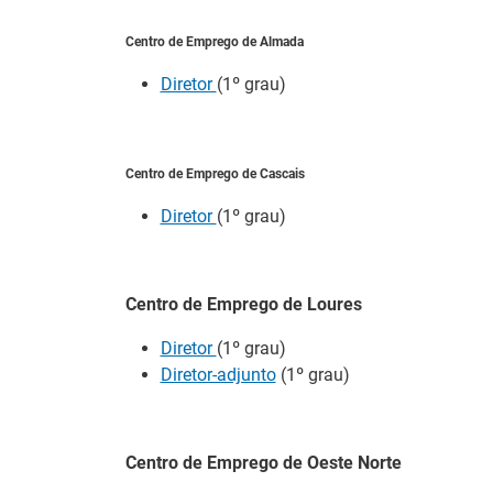
Centro de Emprego de Almada
Diretor
(1º grau)
Centro de Emprego de Cascais
Diretor
(1º grau)
Centro de Emprego de Loures
26.º Congresso
Diretor
(1º grau)
Barómetro do
Internacional de
Diretor-adjunto
(1º grau)
Mercado de
Formação para o
Trabalho Europ
Trabalho Norte de
mantém-se estáv
Portugal/Galiza 2026
em julho
Centro de Emprego de Oeste Norte