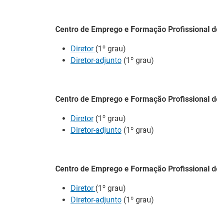
Jornadas Técni
Centro de Emprego e Formação Profissional d
Digitalização e
Diretor
(1º grau)
08 Julho 2026
Diretor-adjunto
(1º grau)
As Jornadas Técnic
Digitalização e à Su
as empresas e os f
de boas práticas.
Centro de Emprego e Formação Profissional d
Diretor
(1º grau)
Barómetro Euro
Diretor-adjunto
(1º grau)
06 Julho 2026
Mercado de trabalh
perspetivas de cre
Centro de Emprego e Formação Profissional d
meses.
Diretor
(1º grau)
Diretor-adjunto
(1º grau)
“Quando eu era 
reflexão sobre 