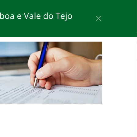
Procurar
boa e Vale do Tejo
oios
Ajuda
rar novamente
Para saber mais clique aqui
rómetro do Mercado de
abalho Europeu mantém-se
tável em julho