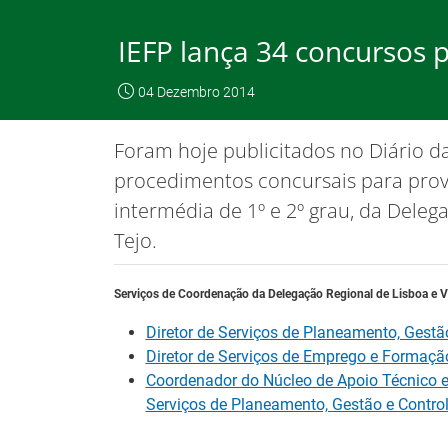
Saltar
para
IEFP lança 34 concursos p
conteúdo
principal
O IEFP
Emp
04 Dezembro 2014
IEFP, I.P.
O IEFP
Destaques / Notícias
Foram hoje publicitados no Diário da
Este website funciona com a utilizaç
procedimentos concursais para prov
intermédia de 1º e 2º grau, da Deleg
Tejo.
Destaques / Notícias
Serviços de Coordenação da Delegação Regional de Lisboa e V
Diretor de Serviços de Planeamento, Gestã
Diretor de Serviços de Emprego e Formação
Coordenador do Núcleo de Apoio Técnico e
Serviços de Planeamento, Gestão e Contro