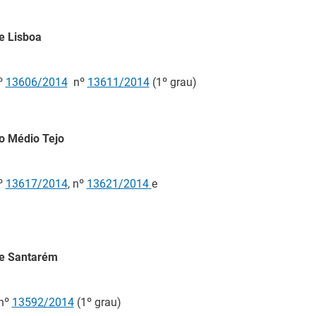
desempregadas.
e Lisboa
movem ações de sensibilização para uma
mativa mais informada e responsável
nº
13606/2014
nº
13611/2014
(1º grau)
 e Formação Profissional de Aveiro promoveu, no dia
essões de sensibilização em parceria com a PSP de
o Médio Tejo
aproximadamente 147 participantes, com o objetivo de
ntos seguros e responsáveis em diferentes contextos
nº
13617/2014
, nº
13621/2014
e
stado Adjunto e do Trabalho e Presidente
etivo do IEFP visitaram a FIA 2026
de Santarém
ado Adjunto e do Trabalho e o Presidente do Conselho
itaram a Feira Internacional do Artesanato, realizada na
nº
13592/2014
(1º grau)