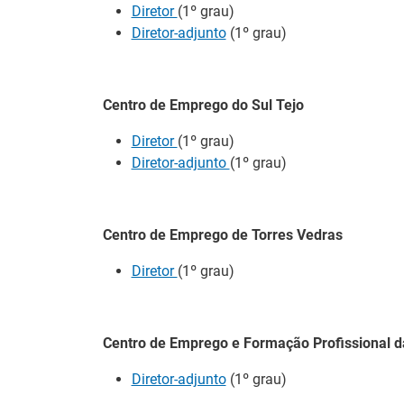
Diretor
(1º grau)
Diretor-adjunto
(1º grau)
Notícias disponíveis
(2
Centro de Emprego do Sul Tejo
Formandos do I
Diretor
(1º grau)
Águeda
Diretor-adjunto
(1º grau)
27 Julho 2026
O Município de Águ
Profissional de Águ
Centro de Emprego de Torres Vedras
académica, profissio
Diretor
(1º grau)
Abertura de ca
14 Julho 2026
Centro de Emprego e Formação Profissional 
As entidades empreg
de 2026, às medida
Diretor-adjunto
(1º grau)
+Talento, promovida