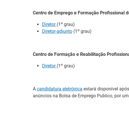
vida, em Viseu
Centro de Emprego e Formação Profissional de
02 Julho 2026
No âmbito das comem
Diretor
(1º grau)
Emprego e Formação
Diretor-adjunto
(1º grau)
dirigida a toda a s
trabalhadores/as — 
motivação e valoriz
Centro de Formação e Reabilitação Profissiona
IEFP e Serviço 
Diretor
(1º grau)
projeto EURES T
30 Junho 2026
A
candidatura eletrónica
estará disponível após
O IEFP e o Serviço 
anúncios na Bolsa de Emprego Publico, por um p
projeto EURES Trans
Delegação Regio
projetos de exc