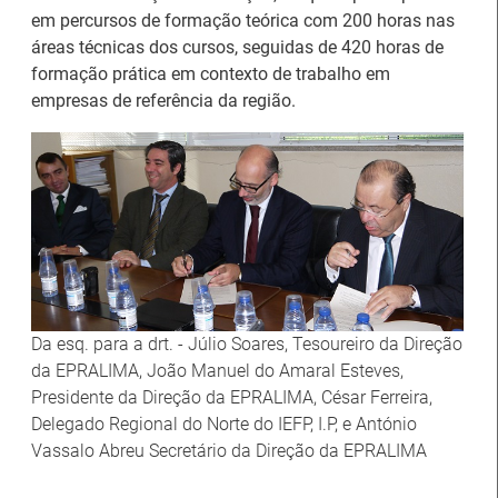
em percursos de formação teórica com 200 horas nas
áreas técnicas dos cursos, seguidas de 420 horas de
formação prática em contexto de trabalho em
empresas de referência da região.
Estágios na Comissão
Europeia para
IEFP Recruta para a
diplomados do Ensino e
Região Norte
Formação Profissional
Da esq. para a drt. - Júlio Soares, Tesoureiro da Direção
Artesanato |
da EPRALIMA, João Manuel do Amaral Esteves,
candidaturas abertas
Presidente da Direção da EPRALIMA, César Ferreira,
Webinar sobre Estagiar
para apoios à
Delegado Regional do Norte do IEFP, I.P, e António
nas Instituições da UE
organização de feiras e
Vassalo Abreu Secretário da Direção da EPRALIMA
certames