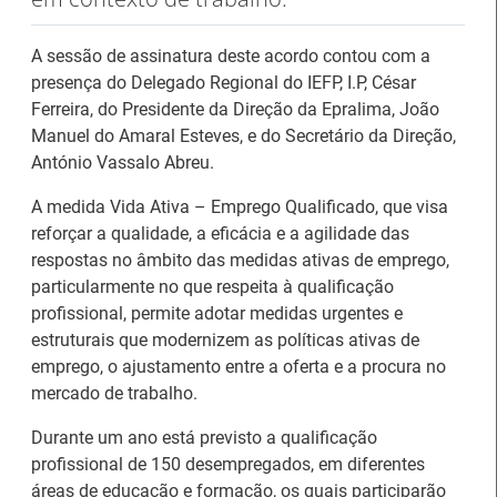
A sessão de assinatura deste acordo contou com a
presença do Delegado Regional do IEFP, I.P, César
Ferreira, do Presidente da Direção da Epralima, João
Manuel do Amaral Esteves, e do Secretário da Direção,
António Vassalo Abreu.
A medida Vida Ativa – Emprego Qualificado, que visa
reforçar a qualidade, a eficácia e a agilidade das
respostas no âmbito das medidas ativas de emprego,
particularmente no que respeita à qualificação
profissional, permite adotar medidas urgentes e
26.º Congresso
estruturais que modernizem as políticas ativas de
Internacional de
Barómetro do Mercado
emprego, o ajustamento entre a oferta e a procura no
Formação para o
de Trabalho Europeu
mercado de trabalho.
Trabalho Norte de
mantém-se estável em
Portugal/Galiza 2026
julho
Durante um ano está previsto a qualificação
profissional de 150 desempregados, em diferentes
áreas de educação e formação, os quais participarão