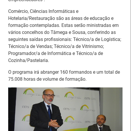
Comércio, Ciências Informáticas e
Hotelaria/Restauração são as áreas de educação e
formação contempladas. Estas serão ministradas em
Estágios na Comissão
vários concelhos do Tâmega e Sousa, conferindo as
Europeia para
IEFP Recruta para a
seguintes saídas profissionais: Técnico/a de Logística;
diplomados do Ensino e
Região Norte
Técnico/a de Vendas; Técnico/a de Vitrinismo;
Formação Profissional
Programador/a de Informática e Técnico/a de
Cozinha/Pastelaria.
O programa irá abranger 160 formandos e um total de
75.008 horas de volume de formação.
Artesanato |
candidaturas abertas
Webinar sobre Estagiar
para apoios à
nas Instituições da UE
organização de feiras e
certames