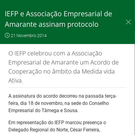
Saltar
para
IEFP e Associação Empresarial de
conteúdo
principal
Amarante assinam protocolo
IEFP, I.P.
O IEFP
Destaques / Notícias
21 Novembro 2014
Este website
OK, não
Para saber
funciona com a
mostrar
mais clique
O IEFP celebrou com a Associação
utilização de
novamente
aqui
Empresarial de Amarante um Acordo de
cookies.
Cooperação no âmbito da Medida vida
Ativa.
Destaques / Notícias
A assinatura do acordo decorreu na passada terça-
feira, dia 18 de novembro, na sede do Conselho
Barómetro do Mercado de Trabalho
Empresarial do Tâmega e Sousa.
Europeu mantém-se estável em julho
Em representação do IEFP marcou presença o
Delegado Regional do Norte, César Ferreira,