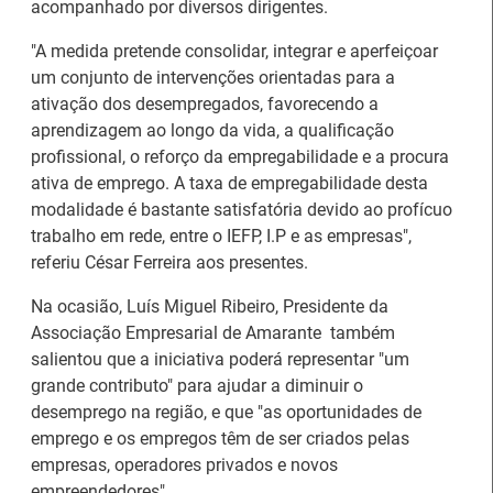
acompanhado por diversos dirigentes.
"A medida pretende consolidar, integrar e aperfeiçoar
um conjunto de intervenções orientadas para a
ativação dos desempregados, favorecendo a
aprendizagem ao longo da vida, a qualificação
profissional, o reforço da empregabilidade e a procura
ativa de emprego. A taxa de empregabilidade desta
modalidade é bastante satisfatória devido ao profícuo
trabalho em rede, entre o IEFP, I.P e as empresas",
referiu César Ferreira aos presentes.
Na ocasião, Luís Miguel Ribeiro, Presidente da
26.º Congresso
Associação Empresarial de Amarante também
Internacional de
Barómetro do Mercado
salientou que a iniciativa poderá representar "um
Formação para o
de Trabalho Europeu
grande contributo" para ajudar a diminuir o
Trabalho Norte de
mantém-se estável em
desemprego na região, e que "as oportunidades de
Portugal/Galiza 2026
julho
emprego e os empregos têm de ser criados pelas
empresas, operadores privados e novos
empreendedores".