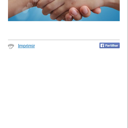
Notícias disponíveis
(2622)
Imprimir
Formandos do IEFP distinguidos pelo
Município de Águeda
27 Julho 2026
O Município de Águeda distinguiu dois formandos do