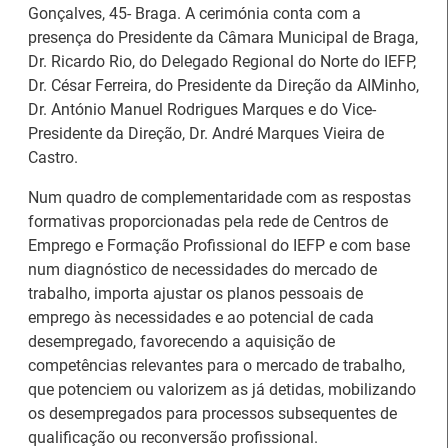
Gonçalves, 45- Braga. A cerimónia conta com a
presença do Presidente da Câmara Municipal de Braga,
Dr. Ricardo Rio, do Delegado Regional do Norte do IEFP,
Dr. César Ferreira, do Presidente da Direção da AIMinho,
Dr. António Manuel Rodrigues Marques e do Vice-
Presidente da Direção, Dr. André Marques Vieira de
Castro.
Num quadro de complementaridade com as respostas
formativas proporcionadas pela rede de Centros de
Emprego e Formação Profissional do IEFP e com base
num diagnóstico de necessidades do mercado de
trabalho, importa ajustar os planos pessoais de
emprego às necessidades e ao potencial de cada
desempregado, favorecendo a aquisição de
Estágios na Comissão
Barómetro do Mercado
competências relevantes para o mercado de trabalho,
Europeia para
de Trabalho Europeu
que potenciem ou valorizem as já detidas, mobilizando
diplomados do Ensino e
mantém-se estável em
os desempregados para processos subsequentes de
Formação Profissional
julho
qualificação ou reconversão profissional.