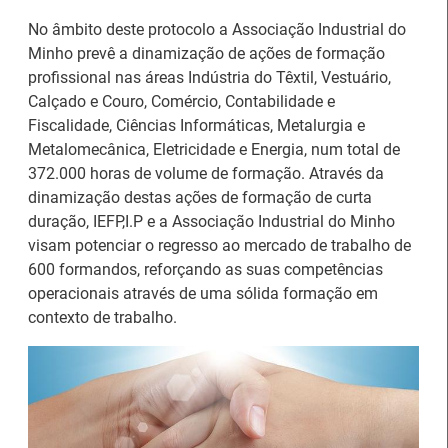
No âmbito deste protocolo a Associação Industrial do
Minho prevê a dinamização de ações de formação
profissional nas áreas Indústria do Têxtil, Vestuário,
Calçado e Couro, Comércio, Contabilidade e
Fiscalidade, Ciências Informáticas, Metalurgia e
Artesanato |
Metalomecânica, Eletricidade e Energia, num total de
candidaturas abertas
IEFP Recruta para a
372.000 horas de volume de formação. Através da
para apoios à
Região Norte
dinamização destas ações de formação de curta
organização de feiras e
duração, IEFP,I.P e a Associação Industrial do Minho
certames
visam potenciar o regresso ao mercado de trabalho de
600 formandos, reforçando as suas competências
operacionais através de uma sólida formação em
contexto de trabalho.
Webinar sobre Estagiar
Abertura de candidaturas
nas Instituições da UE
aos apoios à contratação