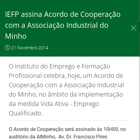
Saltar
para
IEFP assina Acordo de Cooperação
conteúdo
principal
com a Associação Industrial do
IEFP, I.P.
O IEFP
Destaques / Notícias
Minho
Este website
OK, não
Para saber
funciona com a
21 Novembro 2014
mostrar
mais clique
utilização de
novamente
aqui
O Instituto do Emprego e Formação
cookies.
Profissional celebra, hoje, um Acordo de
Cooperação com a Associação Industrial
do Minho, no âmbito da implementação
Destaques / Notícias
da medida Vida Ativa - Emprego
Qualificado.
Estágios na Comissão Europeia para
diplomados do Ensino e Formação
O Acordo de Cooperação será assinado às 10H00, no
Profissional
auditório da AIMinho, Av. Dr. Francisco Pires