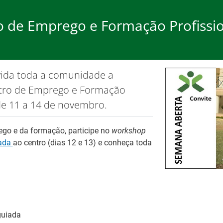
 de Emprego e Formação Profissio
rego
Formação
Ap
vida toda a comunidade a
ão de cookies.
OK, não most
ntro de Emprego e Formação
 de 11 a 14 de novembro.
ego e da formação, participe no
workshop
iada
ao centro (dias 12 e 13) e conheça toda
26
Ba
Fo
Tr
No
es
guiada