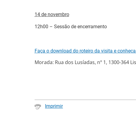
contratar pessoas 
14 de novembro
IEFP e PSP pro
12h00 – Sessão de encerramento
comunidade for
09 Julho 2026
O Centro de Emprego
Faça o download do roteiro da visita e conheç
17 de junho, duas s
Aveiro, envolvendo 
Morada: Rua dos Lusíadas, nº 1, 1300-364 Li
reforçar comportame
do quotidiano.
Secretário de E
do Conselho Dir
Imprimir
08 Julho 2026
O Secretário de Est
Diretivo do IEFP vis
FIL, em Lisboa.