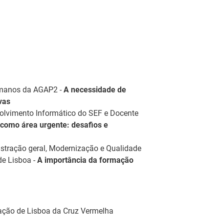
Humanos da AGAP2 -
A necessidade de
vas
olvimento Informático do SEF e Docente
como área urgente: desafios e
istração geral, Modernização e Qualidade
Estágios na Comissão
de Lisboa -
A importância da formação
Europeia para
ca
IEFP Recruta para a
diplomados do
eu
Região Norte
Ensino e Formação
or
el
Profissional
ção de Lisboa
da Cruz Vermelha