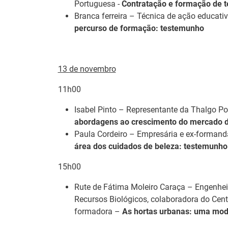
Portuguesa -
Contratação e formação de té
Branca ferreira – Técnica de ação educat
percurso de formação: testemunho
Notícias disponíveis
(2
13 de novembro
Formandos do I
Águeda
11h00
27 Julho 2026
Isabel Pinto – Representante da Thalgo P
O Município de Águ
abordagens ao crescimento do mercado d
Profissional de Águ
Paula Cordeiro – Empresária e ex-formand
académica, profissio
área dos cuidados de beleza: testemunho
Abertura de ca
15h00
14 Julho 2026
Rute de Fátima Moleiro Caraça – Engenheir
As entidades empreg
Recursos Biológicos, colaboradora do Centr
de 2026, às medida
formadora –
As hortas urbanas: uma mod
+Talento, promovida