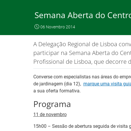
Saltar
para
Semana Aberta do Centro
conteúdo
principal
O IEFP
Emp
06 Novembro 2014
IEFP, I.P.
O IEFP
Destaques / Notícias
A Delegação Regional de Lisboa con
Este website funciona com a utilizaç
participar na Semana Aberta do Ce
Profissional de Lisboa, que decorre
Destaques / Notícias
Converse com especialistas nas áreas do empr
de jardinagem (dia 12),
marque uma visita gu
a sua oferta formativa.
Programa
11 de novembro
15h00 – Sessão de abertura seguida de visita 