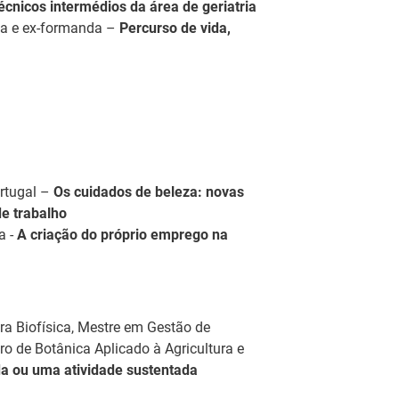
cnicos intermédios da área de geriatria
iva e ex-formanda –
Percurso de vida,
623)
No
no
EFP distinguidos pelo Município de
Re
re
ortugal –
Os cuidados de beleza: novas
eda distinguiu dois formandos do Serviço de Formação
Pr
e trabalho
eda (IEFP) pelos seus percursos de excelência
C
a -
A criação do próprio emprego na
nal e cívica, no dia 16 de julho.
No
ndidaturas aos apoios à contratação
em
m
a Biofísica, Mestre em Gestão de
adoras podem candidatar-se, a partir de 15 de julho
o de Botânica Aplicado à Agricultura e
Es
s de apoio à contratação +Emprego e Emprego
a ou uma atividade sustentada
ca
s pelo IEFP. Estes apoios ajudam as empresas a