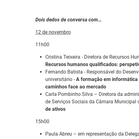
Dois dedos de conversa com…
12 de novembro
11h00
Cristina Teixeira - Diretora de Recursos 
Recursos humanos qualificados: perspeti
Fernando Batista - Responsável do Desenv
universitário -
A formação em informática 
caminhos face ao mercado
Carla Pombinho Silva – Diretora da admin
26.º Congresso
Barómetro do
de Serviços Sociais da Câmara Municipal 
Internacional de
Mercado de
de ativos
Formação para o
Trabalho Europ
Trabalho Norte de
15h00
mantém-se estáv
Portugal/Galiza 2026
em julho
Paula Abreu – em representação da
Delega