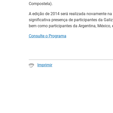
Compostela).
A edição de 2014 será realizada novamente na
Notícias disponíveis
(2
significativa presença de participantes da Gal
bem como participantes da Argentina, México, e
Formandos do I
Consulte o Programa
Águeda
27 Julho 2026
O Município de Águ
Profissional de Águ
Imprimir
académica, profissio
Abertura de ca
14 Julho 2026
As entidades empreg
de 2026, às medida
+Talento, promovida