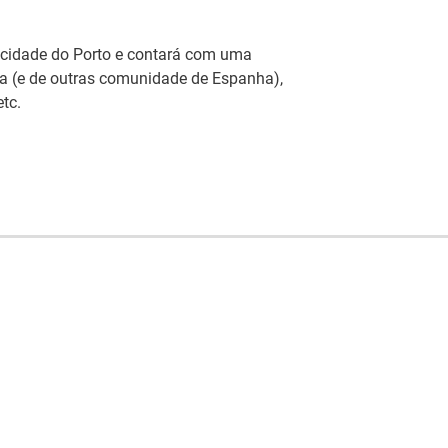
 cidade do Porto e contará com uma
623)
iza (e de outras comunidade de Espanha),
tc.
No
no
EFP distinguidos pelo Município de
Re
re
eda distinguiu dois formandos do Serviço de Formação
Pr
eda (IEFP) pelos seus percursos de excelência
C
nal e cívica, no dia 16 de julho.
No
ndidaturas aos apoios à contratação
em
m
adoras podem candidatar-se, a partir de 15 de julho
Es
s de apoio à contratação +Emprego e Emprego
ca
s pelo IEFP. Estes apoios ajudam as empresas a