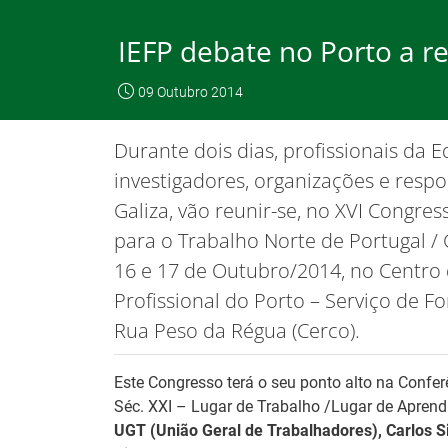
Saltar
para
IEFP debate no Porto a r
conteúdo
principal
O IEFP
Emp
09 Outubro 2014
IEFP, I.P.
O IEFP
Destaques / Notícias
Durante dois dias, profissionais da
Este website funciona com a utilizaç
investigadores, organizações e respo
Galiza, vão reunir-se, no XVI Congre
para o Trabalho Norte de Portugal / G
Destaques / Notícias
16 e 17 de Outubro/2014, no Centr
Profissional do Porto – Serviço de F
Rua Peso da Régua (Cerco).
Este Congresso terá o seu ponto alto na Confer
Séc. XXI – Lugar de Trabalho /Lugar de Aprend
UGT (União Geral de Trabalhadores), Carlos Si