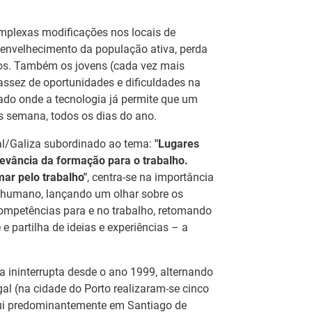
plexas modificações nos locais de
 envelhecimento da população ativa, perda
vos. Também os jovens (cada vez mais
ssez de oportunidades e dificuldades na
ado onde a tecnologia já permite que um
as semana, todos os dias do ano.
al/Galiza subordinado ao tema:
"Lugares
evância da formação para o trabalho.
mar pelo trabalho"
, centra-se na importância
 humano, lançando um olhar sobre os
ompetências para e no trabalho, retomando
Estágios na Comissão
 partilha de ideias e experiências – a
Europeia para
ca
IEFP Recruta para a
diplomados do
eu
Região Norte
a ininterrupta desde o ano 1999, alternando
Ensino e Formação
or
el
gal (na cidade do Porto realizaram-se cinco
Profissional
aqui predominantemente em Santiago de