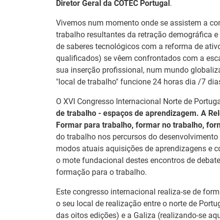
Diretor Geral da COTEC Portugal
.
Vivemos num momento onde se assistem a com
trabalho resultantes da retração demográfica e
de saberes tecnológicos com a reforma de ati
qualificados) se vêem confrontados com a esca
sua inserção profissional, num mundo globaliz
"local de trabalho" funcione 24 horas dia /7 di
O XVI Congresso Internacional Norte de Portug
de trabalho - espaços de aprendizagem. A Rel
Formar para trabalho, formar no trabalho, for
do trabalho nos percursos do desenvolvimento
modos atuais aquisições de aprendizagens e c
26.º Congresso
Barómetro do
o mote fundacional destes encontros de debate e
Internacional de
Mercado de
formação para o trabalho.
Formação para o
Trabalho Europ
Trabalho Norte de
Este congresso internacional realiza-se de form
mantém-se estáv
Portugal/Galiza 2026
o seu local de realização entre o norte de Portu
em julho
das oitos edições) e a Galiza (realizando-se 