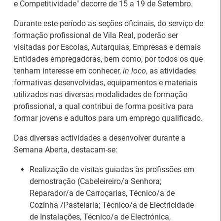
e Competitividade" decorre de 15 a 19 de Setembro.
Durante este período as seções oficinais, do serviço de
formação profissional de Vila Real, poderão ser
visitadas por Escolas, Autarquias, Empresas e demais
Entidades empregadoras, bem como, por todos os que
tenham interesse em conhecer,
in loco
, as atividades
formativas desenvolvidas, equipamentos e materiais
utilizados nas diversas modalidades de formação
profissional, a qual contribui de forma positiva para
formar jovens e adultos para um emprego qualificado.
Das diversas actividades a desenvolver durante a
26.º Congresso
Semana Aberta, destacam-se:
Internacional de
Barómetro do Mercado
Formação para o
de Trabalho Europeu
Realização de visitas guiadas às profissões em
Trabalho Norte de
mantém-se estável em
demostração (Cabeleireiro/a Senhora;
Portugal/Galiza 2026
julho
Reparador/a de Carroçarias, Técnico/a de
Cozinha /Pastelaria; Técnico/a de Electricidade
de Instalações, Técnico/a de Electrónica,