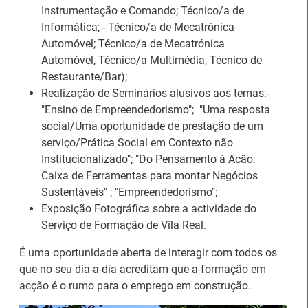
Instrumentação e Comando; Técnico/a de
Informática; - Técnico/a de Mecatrónica
Automóvel; Técnico/a de Mecatrónica
Automóvel, Técnico/a Multimédia, Técnico de
Estágios na Comissão
Restaurante/Bar);
Europeia para
IEFP Recruta para a
Realização de Seminários alusivos aos temas:-
diplomados do Ensino e
Região Norte
"Ensino de Empreendedorismo"; "Uma resposta
Formação Profissional
social/Uma oportunidade de prestação de um
serviço/Prática Social em Contexto não
Institucionalizado"; "Do Pensamento à Acão:
Caixa de Ferramentas para montar Negócios
Sustentáveis" ; "Empreendedorismo";
Exposição Fotográfica sobre a actividade do
Artesanato |
Serviço de Formação de Vila Real.
candidaturas abertas
Webinar sobre Estagiar
É uma oportunidade aberta de interagir com todos os
para apoios à
nas Instituições da UE
que no seu dia-a-dia acreditam que a formação em
organização de feiras e
acção é o rumo para o emprego em construção.
certames