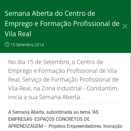
Saltar
para
Semana Aberta do Centro de
conteúdo
principal
Emprego e Formação Profissional de
IEFP, I.P.
O IEFP
Destaques / Notícias
Vila Real
Este website
OK, não
Para saber
funciona com a
15 Setembro 2014
mostrar
mais clique
utilização de
novamente
aqui
No dia 15 de Setembro, o Centro de
cookies.
Emprego e Formação Profissional de Vila
Real, Serviço de Formação Profissional de
Vila Real, na Zona Industrial - Constantim,
Destaques / Notícias
inicia a sua Semana Aberta.
Barómetro do Mercado de Trabalho
A Semana Aberta, subordinada ao tema "AS
Europeu mantém-se estável em julho
EMPRESAS- ESPAÇOS CONCRETOS DE
APRENDIZAGEM – Projetos Empreendedores, Inovação