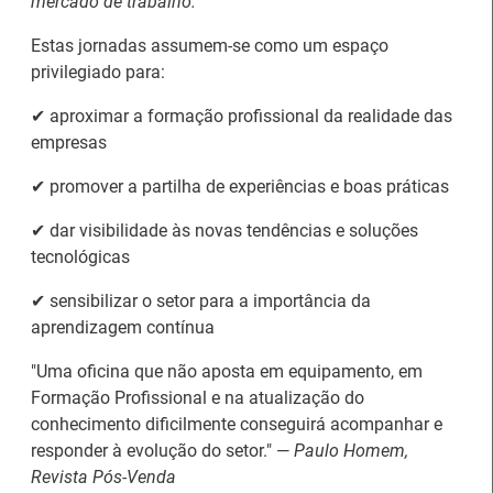
mercado de trabalho."
Estas jornadas assumem-se como um espaço
privilegiado para:
Notícias disponíveis
(2622)
✔ aproximar a formação profissional da realidade das
empresas
✔ promover a partilha de experiências e boas práticas
✔ dar visibilidade às novas tendências e soluções
tecnológicas
✔ sensibilizar o setor para a importância da
aprendizagem contínua
"Uma oficina que não aposta em equipamento, em
Formandos do IEFP distinguidos pelo
Formação Profissional e na atualização do
Município de Águeda
conhecimento dificilmente conseguirá acompanhar e
27 Julho 2026
responder à evolução do setor." —
Paulo Homem,
O Município de Águeda distinguiu dois formandos do
Revista Pós-Venda