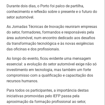
Durante dois dias, o Porto foi palco de partilha,
conhecimento e reflexão sobre o presente e o futuro do
setor automóvel.
As Jornadas Técnicas de Inovação reuniram empresas
do setor, formadores, formandos e responsáveis pela
área automóvel, num encontro dedicado aos desafios
da transformação tecnológica e às novas exigências
das oficinas e dos profissionais.
Ao longo do evento, ficou evidente uma mensagem
essencial: a evolução do setor automóvel exige não só
investimento em tecnologia, mas também um forte
compromisso com a qualificação e capacitação dos
Estágios na Comissão
Barómetro do Mercado
recursos humanos.
Europeia para
de Trabalho Europeu
Para todos os participantes, a importância destas
diplomados do Ensino e
mantém-se estável em
iniciativas promovidas pelo IEFP passa pela
Formação Profissional
julho
aproximação da formação profissional ao setor,