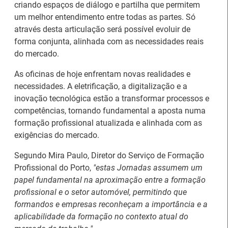
criando espaços de diálogo e partilha que permitem
um melhor entendimento entre todas as partes. Só
através desta articulação será possível evoluir de
forma conjunta, alinhada com as necessidades reais
do mercado.
Artesanato |
As oficinas de hoje enfrentam novas realidades e
candidaturas abertas
IEFP Recruta para a
necessidades. A eletrificação, a digitalização e a
para apoios à
Região Norte
inovação tecnológica estão a transformar processos e
organização de feiras e
competências, tornando fundamental a aposta numa
certames
formação profissional atualizada e alinhada com as
exigências do mercado.
Segundo Mira Paulo, Diretor do Serviço de Formação
Profissional do Porto,
"estas Jornadas assumem um
papel fundamental na aproximação entre a formação
profissional e o setor automóvel, permitindo que
Webinar sobre Estagiar
Abertura de candidaturas
formandos e empresas reconheçam a importância e a
nas Instituições da UE
aos apoios à contratação
aplicabilidade da formação no contexto atual do