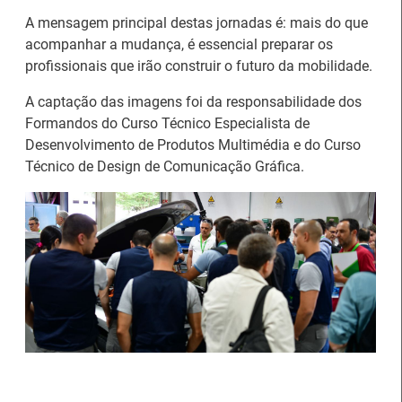
Serviço de Formação Profissional de Águeda (IEFP)
A mensagem principal destas jornadas é: mais do que
pelos seus percursos de excelência académica,
acompanhar a mudança, é essencial preparar os
profissional e cívica, no dia 16 de julho.
profissionais que irão construir o futuro da mobilidade.
A captação das imagens foi da responsabilidade dos 
Formandos do Curso Técnico Especialista de 
Desenvolvimento de Produtos Multimédia e do Curso 
Técnico de Design de Comunicação Gráfica.
IEFP e PSP promovem ações de
sensibilização para uma comunidade
formativa mais informada e responsável
09 Julho 2026
O Centro de Emprego e Formação Profissional de Aveiro
promoveu, no dia 17 de junho, duas sessões de