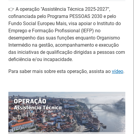
👉 A operação "Assistência Técnica 2025-2027",
cofinanciada pelo Programa PESSOAS 2030 e pelo
Fundo Social Europeu Mais, visa apoiar o Instituto do
Emprego e Formação Profissional (IEFP) no
desempenho das suas funções enquanto Organismo
Intermédio na gestão, acompanhamento e execução
das iniciativas de qualificação dirigidas a pessoas com
deficiência e/ou incapacidade.
Para saber mais sobre esta operação, assista ao
vídeo
.
26.º Congresso
Internacional de
Barómetro do Mercado
Formação para o
de Trabalho Europeu
Trabalho Norte de
mantém-se estável em
Portugal/Galiza 2026
julho