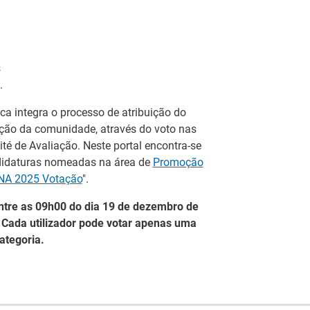
s
.
ica integra o processo de atribuição do
ação da comunidade, através do voto nas
é de Avaliação. Neste portal encontra-se
ndidaturas nomeadas na área de
Promoção
NA 2025 Votação
".
entre as 09h00 do dia 19 de dezembro de
. Cada utilizador pode votar apenas uma
Artesanato |
ategoria.
eia
candidaturas abertas
IEFP Recruta para a
 do
para apoios à
Região Norte
ção
organização de feiras
I
e certames