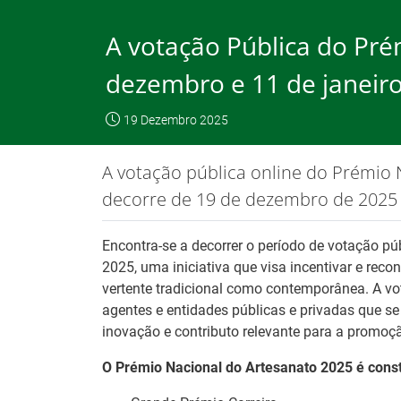
Saltar
para
A votação Pública do Pré
conteúdo
principal
dezembro e 11 de janeir
O IEFP
Emp
IEFP, I.P.
O IEFP
Destaques / Notícias
19 Dezembro 2025
Este website funciona com a utilizaç
A votação pública online do Prémio 
decorre de 19 de dezembro de 2025 a
Destaques / Notícias
Encontra-se a decorrer o período de votação p
2025, uma iniciativa que visa incentivar e reco
vertente tradicional como contemporânea. A vot
agentes e entidades públicas e privadas que se
inovação e contributo relevante para a promoção
O Prémio Nacional do Artesanato 2025 é consti