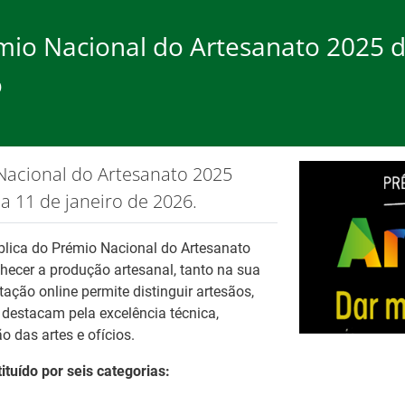
mio Nacional do Artesanato 2025 d
o
rego
Formação
Ap
ão de cookies.
OK, não most
Nacional do Artesanato 2025
 11 de janeiro de 2026.
ública do Prémio Nacional do Artesanato
nhecer a produção artesanal, tanto na sua
Ba
Es
ação online permite distinguir artesãos,
 destacam pela excelência técnica,
Tr
pa
 das artes e ofícios.
es
Fo
tuído por seis categorias: