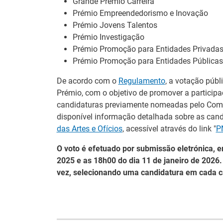
Grande Prémio Carreira
Prémio Empreendedorismo e Inovação
Prémio Jovens Talentos
Prémio Investigação
Prémio Promoção para Entidades Privada
Prémio Promoção para Entidades Públicas
De acordo com o
Regulamento
, a votação públ
Prémio, com o objetivo de promover a particip
candidaturas previamente nomeadas pelo Comit
disponível informação detalhada sobre as ca
das Artes e Ofícios
, acessível através do link "
P
O voto é efetuado por submissão eletrónica, 
2025 e as 18h00 do dia 11 de janeiro de 2026
Estágios na
Barómetro do
vez, selecionando uma candidatura em cada c
Comissão Europ
Mercado de Trabalho
para diplomados
Europeu mantém-se
Ensino e Forma
estável em julho
Profissional