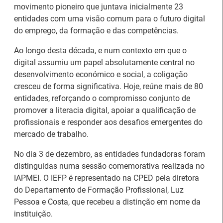
movimento pioneiro que juntava inicialmente 23
entidades com uma visão comum para o futuro digital
do emprego, da formação e das competências.
Ao longo desta década, e num contexto em que o
digital assumiu um papel absolutamente central no
desenvolvimento económico e social, a coligação
cresceu de forma significativa. Hoje, reúne mais de 80
entidades, reforçando o compromisso conjunto de
promover a literacia digital, apoiar a qualificação de
profissionais e responder aos desafios emergentes do
mercado de trabalho.
26.º Congresso
No dia 3 de dezembro, as entidades fundadoras foram
Internacional de
Barómetro do Mercado
distinguidas numa sessão comemorativa realizada no
Formação para o
de Trabalho Europeu
IAPMEI. O IEFP é representado na CPED pela diretora
Trabalho Norte de
mantém-se estável em
do Departamento de Formação Profissional, Luz
Portugal/Galiza 2026
julho
Pessoa e Costa, que recebeu a distinção em nome da
instituição.