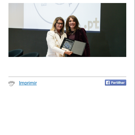
Estágios na Comissão
Europeia para
IEFP Recruta para a
diplomados do Ensino e
Região Norte
Formação Profissional
Imprimir
Artesanato |
candidaturas abertas
Webinar sobre Estagiar
para apoios à
nas Instituições da UE
organização de feiras e
certames