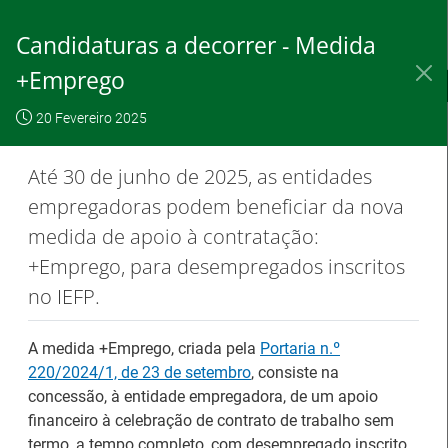
Saltar
para
Candidaturas a decorrer - Medida
conteúdo
principal
+Emprego
IEFP, I.P.
O IEFP
Destaques / Notícias
20 Fevereiro 2025
Este website
OK, não
Para saber
funciona com a
mostrar
mais clique
Até 30 de junho de 2025, as entidades
utilização de
novamente
aqui
empregadoras podem beneficiar da nova
cookies.
medida de apoio à contratação:
+Emprego, para desempregados inscritos
no IEFP.
Destaques / Notícias
A medida +Emprego, criada pela
Portaria n.º
Barómetro do Mercado de Trabalho
220/2024/1, de 23 de setembro
, consiste na
Europeu mantém-se estável em julho
concessão, à entidade empregadora, de um apoio
financeiro à celebração de contrato de trabalho sem
termo, a tempo completo, com desempregado inscrito