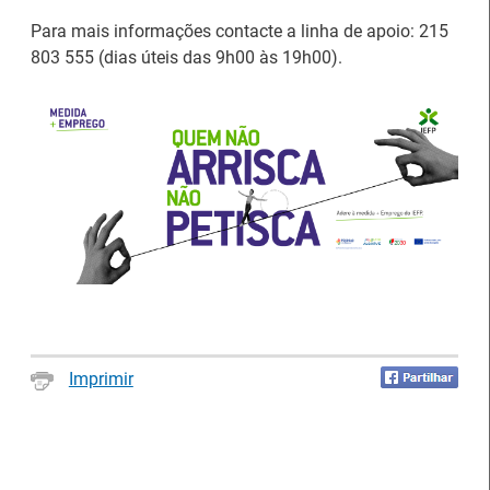
Para mais informações contacte a linha de apoio: 215
803 555 (dias úteis das 9h00 às 19h00).
Estágios na Comissão
Europeia para
IEFP Recruta para a
diplomados do Ensino e
Região Norte
Formação Profissional
Artesanato |
Imprimir
candidaturas abertas
Webinar sobre Estagiar
para apoios à
nas Instituições da UE
organização de feiras e
certames