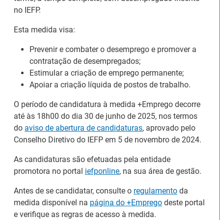
no IEFP.
Esta medida visa:
Prevenir e combater o desemprego e promover a
contratação de desempregados;
Estimular a criação de emprego permanente;
Apoiar a criação líquida de postos de trabalho.
O período de candidatura à medida +Emprego decorre
até às 18h00 do dia 30 de junho de 2025, nos termos
do
aviso de abertura de candidaturas
, aprovado pelo
Conselho Diretivo do IEFP em 5 de novembro de 2024.
26.º Congresso
Internacional de
Barómetro do Mercado
As candidaturas são efetuadas pela entidade
Formação para o
de Trabalho Europeu
promotora no portal
iefponline
, na sua área de gestão.
Trabalho Norte de
mantém-se estável em
Portugal/Galiza 2026
julho
Antes de se candidatar, consulte o
regulamento
da
medida disponível na
página do +Emprego
deste portal
e verifique as regras de acesso à medida.