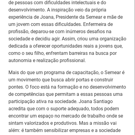
de pessoas com dificuldades intelectuais e do
desenvolvimento. A inspiração veio da própria
experiência de Joana, Presidente da Semear e mãe de
um jovem com essas dificuldades. Enfermeira de
profissão, deparou-se com inúmeros desafios na
sociedade e decidiu agir. Assim, criou uma organização
dedicada a oferecer oportunidades reais a jovens que,
como o seu filho, enfrentam barreiras na busca por
autonomia e realização profissional.
Mais do que um programa de capacitação, o Semear é
um movimento que busca abrir portas e construir
26.º Congresso
pontes. O foco está na formação e no desenvolvimento
Internacional de
Barómetro do Mercado
de competências que permitam a essas pessoas uma
Formação para o
de Trabalho Europeu
participação ativa na sociedade. Joana Santiago
Trabalho Norte de
mantém-se estável em
acredita que com o suporte adequado, todos podem
Portugal/Galiza 2026
julho
encontrar um espaço no mercado de trabalho onde se
sintam valorizados e produtivos. Mas a missão vai
além: é também sensibilizar empresas e a sociedade