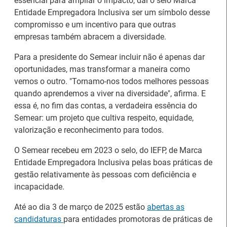
essencial para ampliar o impacto, daí o selo Marca
Entidade Empregadora Inclusiva ser um símbolo desse
compromisso e um incentivo para que outras
Notícias disponíveis
(2623)
empresas também abracem a diversidade.
Para a presidente do Semear incluir não é apenas dar
oportunidades, mas transformar a maneira como
vemos o outro. "Tornamo-nos todos melhores pessoas
quando aprendemos a viver na diversidade", afirma. E
essa é, no fim das contas, a verdadeira essência do
Semear: um projeto que cultiva respeito, equidade,
valorização e reconhecimento para todos.
O Semear recebeu em 2023 o selo, do IEFP, de Marca
Entidade Empregadora Inclusiva pelas boas práticas de
Formandos do IEFP distinguidos pelo
gestão relativamente às pessoas com deficiência e
Município de Águeda
incapacidade.
27 Julho 2026
Até ao dia 3 de março de 2025 estão
abertas as
O Município de Águeda distinguiu dois formandos do
candidaturas
para entidades promotoras de práticas de