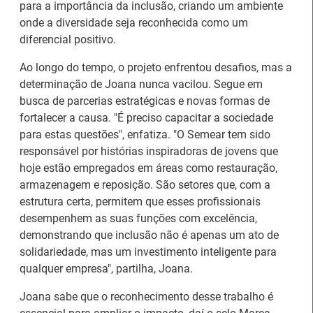
para a importância da inclusão, criando um ambiente
onde a diversidade seja reconhecida como um
diferencial positivo.
Estágios na Comissão
Ao longo do tempo, o projeto enfrentou desafios, mas a
Europeia para
IEFP Recruta para a
determinação de Joana nunca vacilou. Segue em
diplomados do Ensino e
Região Norte
busca de parcerias estratégicas e novas formas de
Formação Profissional
fortalecer a causa. "É preciso capacitar a sociedade
para estas questões", enfatiza. "O Semear tem sido
responsável por histórias inspiradoras de jovens que
hoje estão empregados em áreas como restauração,
armazenagem e reposição. São setores que, com a
estrutura certa, permitem que esses profissionais
desempenhem as suas funções com excelência,
Artesanato |
demonstrando que inclusão não é apenas um ato de
candidaturas abertas
solidariedade, mas um investimento inteligente para
Webinar sobre Estagiar
para apoios à
qualquer empresa", partilha, Joana.
nas Instituições da UE
organização de feiras e
certames
Joana sabe que o reconhecimento desse trabalho é