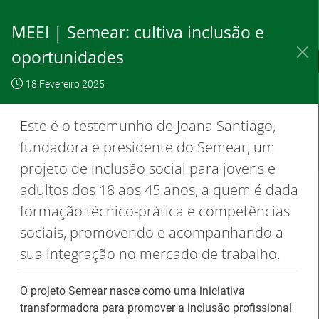
Saltar
para
MEEI | Semear: cultiva inclusão e
conteúdo
principal
oportunidades
IEFP, I.P.
O IEFP
Destaques / Notícias
18 Fevereiro 2025
Este website
OK, não
Para saber
funciona com a
mostrar
mais clique
Este é o testemunho de Joana Santiago,
utilização de
novamente
aqui
fundadora e presidente do Semear, um
cookies.
projeto de inclusão social para jovens e
adultos dos 18 aos 45 anos, a quem é dada
formação técnico-prática e competências
Destaques / Notícias
sociais, promovendo e acompanhando a
sua integração no mercado de trabalho.
Barómetro do Mercado de Trabalho
Europeu mantém-se estável em julho
O projeto Semear nasce como uma iniciativa
transformadora para promover a inclusão profissional