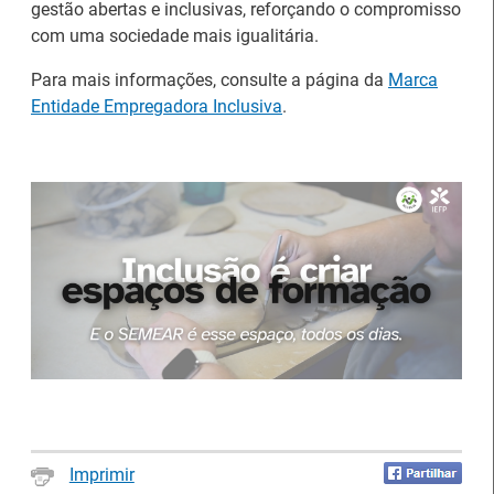
Serviço de Formação Profissional de Águeda (IEFP)
gestão abertas e inclusivas, reforçando o compromisso
pelos seus percursos de excelência académica,
com uma sociedade mais igualitária.
profissional e cívica, no dia 16 de julho.
Para mais informações, consulte a página da
Marca
Entidade Empregadora Inclusiva
.
Abertura de candidaturas aos apoios à
contratação
14 Julho 2026
Imprimir
As entidades empregadoras podem candidatar-se, a