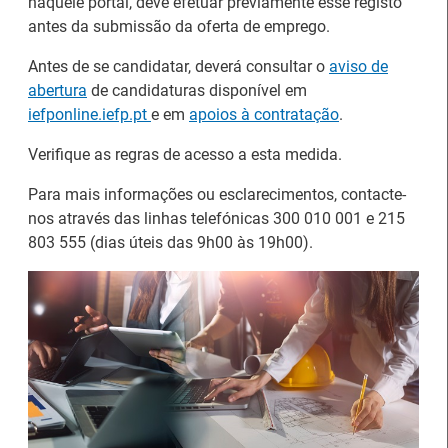
naquele portal, deve efetuar previamente esse registo
antes da submissão da oferta de emprego.
Notícias disponíveis
(2623)
Antes de se candidatar, deverá consultar o
aviso de
abertura
de candidaturas disponível em
iefponline.iefp.pt
e em
apoios à contratação
.
Verifique as regras de acesso a esta medida.
Para mais informações ou esclarecimentos, contacte-
nos através das linhas telefónicas 300 010 001 e 215
803 555 (dias úteis das 9h00 às 19h00).
Formandos do IEFP distinguidos pelo
Município de Águeda
27 Julho 2026
O Município de Águeda distinguiu dois formandos do