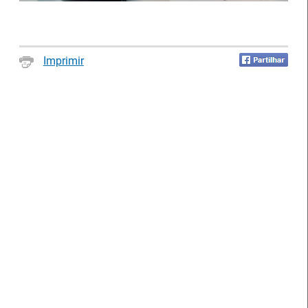
Serviço de Formação Profissional de Águeda (IEFP)
pelos seus percursos de excelência académica,
profissional e cívica, no dia 16 de julho.
Imprimir
Abertura de candidaturas aos apoios à
contratação
14 Julho 2026
As entidades empregadoras podem candidatar-se, a