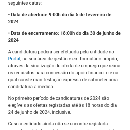
seguintes datas:
• Data de abertura: 9:00h do dia 5 de fevereiro de
2024
Estágios na Comissão
• Data de encerramento: 18:00h do dia 30 de junho de
Europeia para
IEFP Recruta para a
2024
diplomados do Ensino e
Região Norte
Formação Profissional
A candidatura poderá ser efetuada pela entidade no
Portal
, na sua área de gestão e em formulário próprio,
através da sinalização de oferta de emprego que reúna
os requisitos para concessão do apoio financeiro e na
qual conste manifestação expressa de submeter uma
candidatura à medida.
Artesanato |
No primeiro período de candidaturas de 2024 são
candidaturas abertas
Webinar sobre Estagiar
elegíveis as ofertas registadas até às 18 horas do dia
para apoios à
nas Instituições da UE
24 de junho de 2024, inclusive.
organização de feiras e
certames
Caso a entidade ainda não se encontre registada