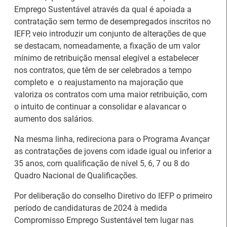
Emprego Sustentável através da qual é apoiada a
contratação sem termo de desempregados inscritos no
IEFP, veio introduzir um conjunto de alterações de que
se destacam, nomeadamente, a fixação de um valor
mínimo de retribuição mensal elegível a estabelecer
nos contratos, que têm de ser celebrados a tempo
completo e o reajustamento na majoração que
valoriza os contratos com uma maior retribuição, com
o intuito de continuar a consolidar e alavancar o
aumento dos salários.
Na mesma linha, redireciona para o Programa Avançar
26.º Congresso
as contratações de jovens com idade igual ou inferior a
Internacional de
Barómetro do Mercado
35 anos, com qualificação de nível 5, 6, 7 ou 8 do
Formação para o
de Trabalho Europeu
Quadro Nacional de Qualificações.
Trabalho Norte de
mantém-se estável em
Portugal/Galiza 2026
julho
Por deliberação do conselho Diretivo do IEFP o primeiro
período de candidaturas de 2024 à medida
Compromisso Emprego Sustentável tem lugar nas