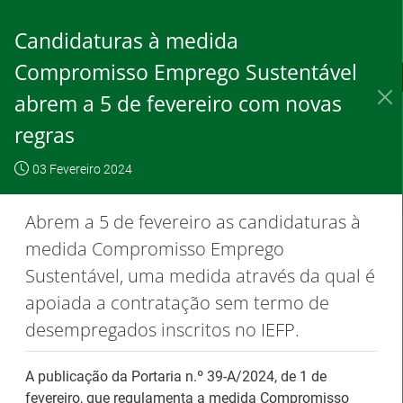
Saltar
para
Candidaturas à medida
conteúdo
principal
Compromisso Emprego Sustentável
IEFP, I.P.
O IEFP
Destaques / Notícias
abrem a 5 de fevereiro com novas
Este website
regras
OK, não
Para saber
funciona com a
mostrar
mais clique
utilização de
03 Fevereiro 2024
novamente
aqui
cookies.
Abrem a 5 de fevereiro as candidaturas à
medida Compromisso Emprego
Destaques / Notícias
Sustentável, uma medida através da qual é
apoiada a contratação sem termo de
Barómetro do Mercado de Trabalho
desempregados inscritos no IEFP.
Europeu mantém-se estável em julho
A publicação da Portaria n.º 39-A/2024, de 1 de
fevereiro, que regulamenta a medida Compromisso