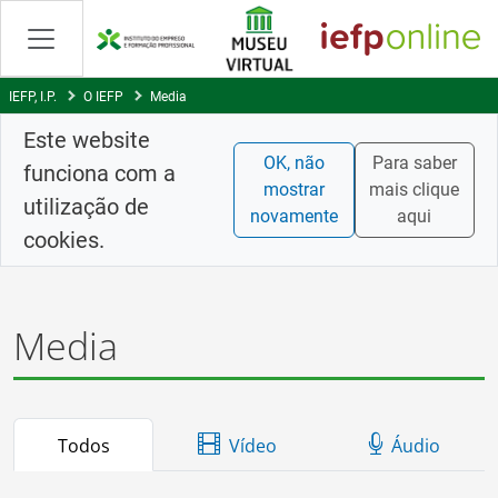
Saltar
para
conteúdo
principal
IEFP, I.P.
O IEFP
Media
Este website
OK, não
Para saber
funciona com a
mostrar
mais clique
utilização de
novamente
aqui
cookies.
Media
Todos
Vídeo
Áudio