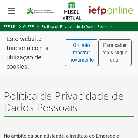
Skip
to
Content
IEFP, I.P.
O IEFP
Política de Privacidade de Dados Pessoais
Este website
OK, não
Para saber
funciona com a
mostrar
mais clique
utilização de
novamente
aqui
cookies.
Política de Privacidade de
Dados Pessoais
No âmbito da sua atividade, o Instituto do Emprego e