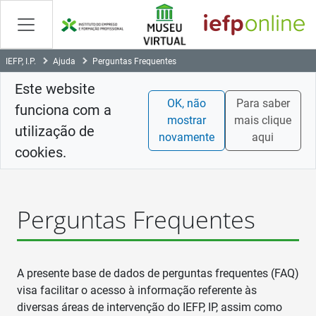
Skip
to
Content
IEFP, I.P.
Ajuda
Perguntas Frequentes
Este website
OK, não
Para saber
funciona com a
mostrar
mais clique
utilização de
novamente
aqui
cookies.
Perguntas Frequentes
A presente base de dados de perguntas frequentes (FAQ)
visa facilitar o acesso à informação referente às
diversas áreas de intervenção do IEFP, IP, assim como