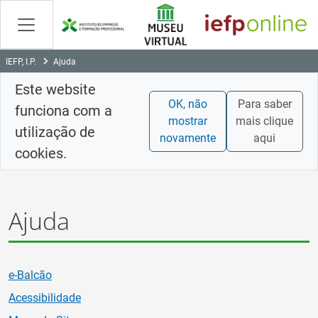
Skip
to
Content
IEFP, I.P.
Ajuda
Este website
OK, não
Para saber
funciona com a
mostrar
mais clique
utilização de
novamente
aqui
cookies.
Ajuda
e-Balcão
Acessibilidade