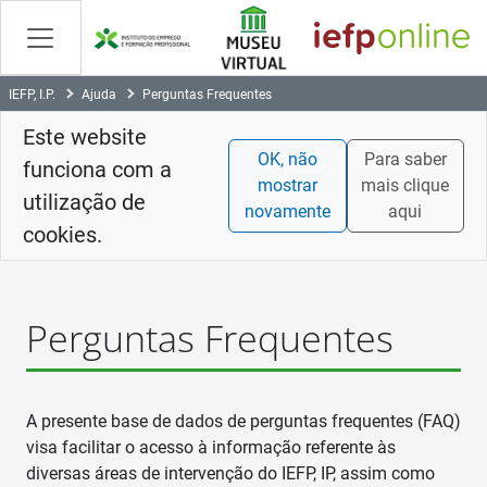
Skip
to
Content
IEFP, I.P.
Ajuda
Perguntas Frequentes
Este website
OK, não
Para saber
funciona com a
mostrar
mais clique
utilização de
novamente
aqui
cookies.
Perguntas Frequentes
A presente base de dados de perguntas frequentes (FAQ)
visa facilitar o acesso à informação referente às
diversas áreas de intervenção do IEFP, IP, assim como