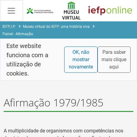
Skip
to
Content
IEFP, I.P.
Museu virtual do IEFP: uma história viva
Painel - Afirmação
Este website
OK, não
Para saber
funciona com a
mostrar
mais clique
utilização de
novamente
aqui
cookies.
Afirmação 1979/1985
A multiplicidade de organismos com competências nos