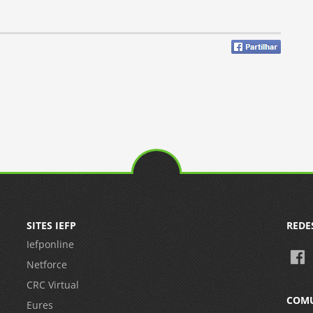
SITES IEFP
REDE
Iefponline
Netforce
CRC Virtual
COM
Eures