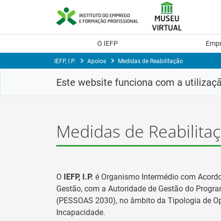
Skip
to
Content
O IEFP
Emp
IEFP, I.P.
Apoios
Medidas de Reabilitação
Este website funciona com a utilizaç
Medidas de Reabilita
O
IEFP, I.P.
é Organismo Intermédio com Acordo 
Gestão, com a Autoridade de Gestão do Progra
(PESSOAS 2030), no âmbito da Tipologia de Op
Incapacidade.