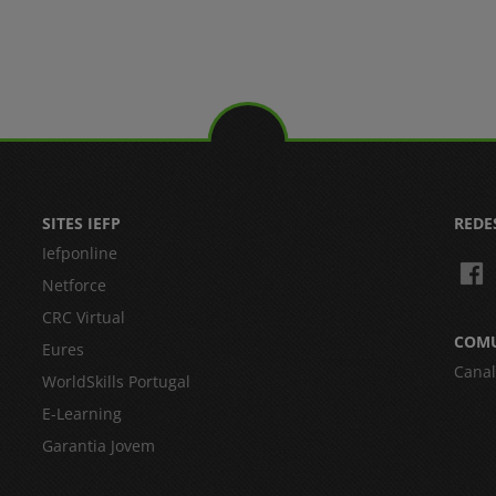
SITES IEFP
REDE
Iefponline
Netforce
CRC Virtual
COM
Eures
Canal
WorldSkills Portugal
E-Learning
Garantia Jovem