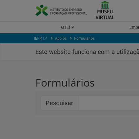
Skip
to
Content
O IEFP
Emp
IEFP, I.P.
Apoios
Formularios
Este website funciona com a utilizaç
Formulários
Pesquisar