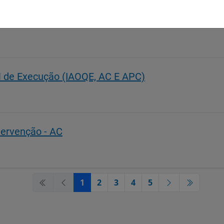
embolso (IAOQE, AC e APC)
al de Execução (IAOQE, AC E APC)
tervenção - AC
1
2
3
4
5