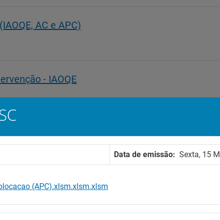
 (IAOQE, AC e APC)
ntervenção - IAOQE
SC
eração ao Plano de Ação
Data de emissão:
Sexta, 15 
companhamento Pós-Colocação (APC)
ocacao (APC).xlsm.xlsm.xlsm