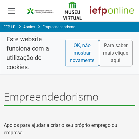
Skip
to
Content
IEFP, I.P.
Apoios
Empreendedorismo
Este website
OK, não
Para saber
funciona com a
mostrar
mais clique
utilização de
novamente
aqui
cookies.
Empreendedorismo
Apoios para ajudar a criar o seu próprio emprego ou
empresa.