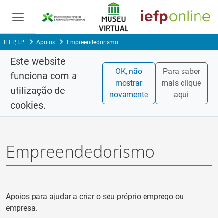
Skip
to
Content
IEFP, I.P.
Apoios
Empreendedorismo
Este website
OK, não
Para saber
funciona com a
mostrar
mais clique
utilização de
novamente
aqui
cookies.
Empreendedorismo
Apoios para ajudar a criar o seu próprio emprego ou
empresa.