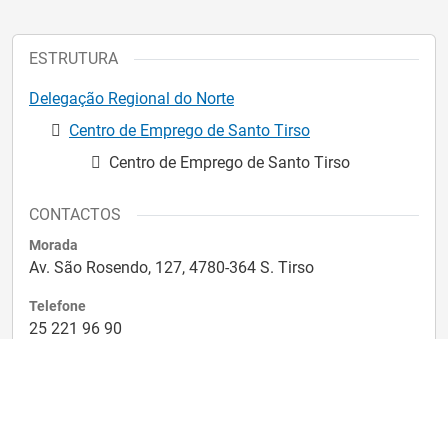
ESTRUTURA
Delegação Regional do Norte
Centro de Emprego de Santo Tirso
Centro de Emprego de Santo Tirso
CONTACTOS
Morada
Av. São Rosendo, 127, 4780-364 S. Tirso
Telefone
25 221 96 90
Para enviar uma mensagem para o IEFP
Entre no iefponline e na página principal clique em
.
"Contactar o IEFP"