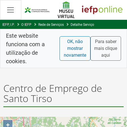
Skip
to
Content
IEFP, I.P.
O IEFP
Rede de Serviços
Detalhe Serviço
Este website
OK, não
Para saber
funciona com a
mostrar
mais clique
utilização de
novamente
aqui
cookies.
Centro de Emprego de
Santo Tirso
+