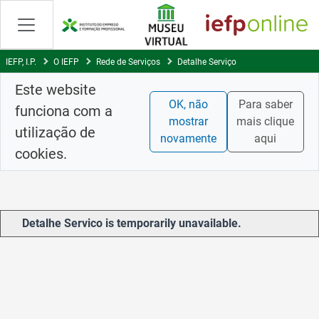
Skip
to
Content
IEFP, I.P.
O IEFP
Rede de Serviços
Detalhe Serviço
Este website
OK, não
Para saber
funciona com a
mostrar
mais clique
utilização de
novamente
aqui
cookies.
Detalhe Servico is temporarily unavailable.