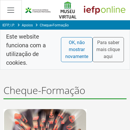
Skip
to
Content
IEFP, I.P.
Apoios
Cheque-Formação
Este website
OK, não
Para saber
funciona com a
mostrar
mais clique
utilização de
novamente
aqui
cookies.
Cheque-Formação