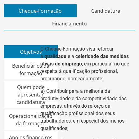
Cheque-Formação
Candidatura
Financiamento
O Cheque-Formação visa reforçar
Objetivos
a
qualidade
e a
celeridade
das medidas
ativas de emprego
, em particular no que
Beneficiários da
respeita à qualificação profissional,
formação
procurando, nomeadamente:
Quem pode
a) Contribuir para a melhoria da
apresentar
produtividade e da competitividade das
candidatura
empresas, através do reforço da
qualificação profissional dos seus
Operacionalização
trabalhadores, em especial dos menos
da formação
qualificados;
Apoios financeiros