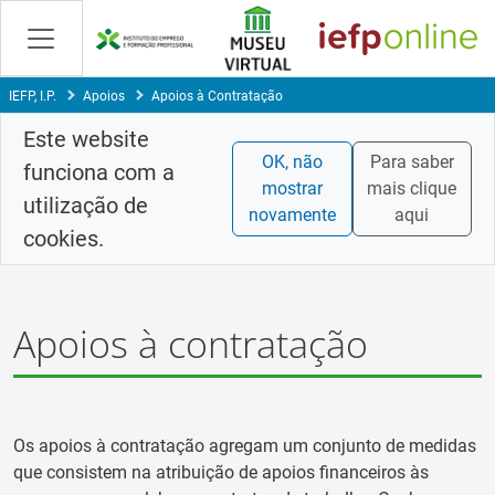
Skip
to
Content
IEFP, I.P.
Apoios
Apoios à Contratação
Este website
OK, não
Para saber
funciona com a
mostrar
mais clique
utilização de
novamente
aqui
cookies.
Apoios à contratação
Os apoios à contratação agregam um conjunto de medidas
que consistem na atribuição de apoios financeiros às