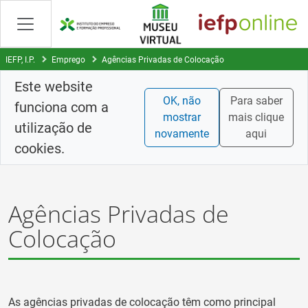
Skip
to
Content
IEFP, I.P.
Emprego
Agências Privadas de Colocação
Este website
OK, não
Para saber
funciona com a
mostrar
mais clique
utilização de
novamente
aqui
cookies.
Agências Privadas de
Colocação
As agências privadas de colocação têm como principal