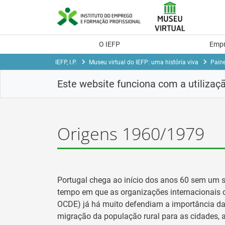
Skip
to
Content
O IEFP
Emp
IEFP, I.P.
Museu virtual do IEFP: uma história viva
Paine
Este website funciona com a utilizaç
Origens 1960/1979
Portugal chega ao início dos anos 60 sem um s
tempo em que as organizações internacionais d
OCDE) já há muito defendiam a importância da 
migração da população rural para as cidades, a