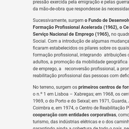
pressão exercida pela emigração e pelas guerr
da mão-de-obra que respondesse às necessidad
Sucessivamente, surgem
o Fundo de Desenvolv
Formação Profissional Acelerada (1962), o Ce
Serviço Nacional de Emprego (1965),
no quadr
Social. Com a introdução de algumas mudanças 
ficaram estabelecidos os pilares sobre os quais
formação profissional, integrando atribuições 
adultos, a promoção da mobilidade geográfica e
de emprego, a reconversão profissional, a prom
reabilitação profissional das pessoas com defi
No terreno, surgem os
primeiros centros de for
o n.º 1 em Lisboa – Xabregas; em 1968, os ce
1969, o do Porto e do Seixal; em 1971, Guarda, 
Coimbra e, em 1974, o Centro de Reabilitação P
cooperação com entidades corporativas
, como
turismo, das indústrias elétricas e o dos camin
garantindo ainda a cobertura de todo o país,