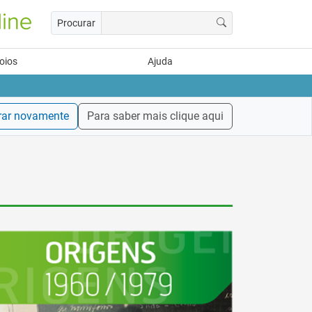
Procurar
oios
Ajuda
rar novamente
Para saber mais clique aqui