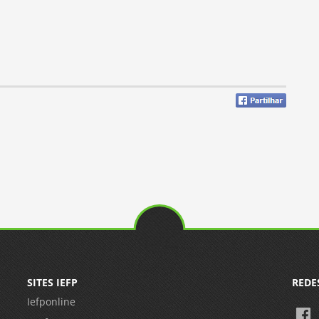
SITES IEFP
REDE
Iefponline