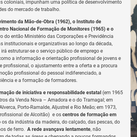
as coloniais, impunham uma política de desenvolvimento
es do mercado de trabalho.
imento da Mão-de-Obra (1962), o Instituto de
ntro Nacional de Formação de Monitores (1965) e o
o do então Ministério das Corporações e Previdência
institucionais e organizativas ao longo da década,
 irá estruturar-se o serviço público de emprego e
como a informação e orientação profissional de jovens e
 profissional, o ajustamento entre a oferta e a procura
oção profissional do pessoal indiferenciado, a
ciência e a formação de formadores.
mação de iniciativa e responsabilidade estatal
(em 1965
ntros da Venda Nova – Amadora e o do Tramagal; em
Alverca, Porto-Ramalde, Aljustrel e Rio Meão; em 1973,
rofissional de Alcoitão) e os
centros de formação em
 os da indústria da madeira, do calçado, das pescas, do
hos de ferro.
A rede avançava lentamente
, não
 nem de todas as áreas e chegando a poucos formandos