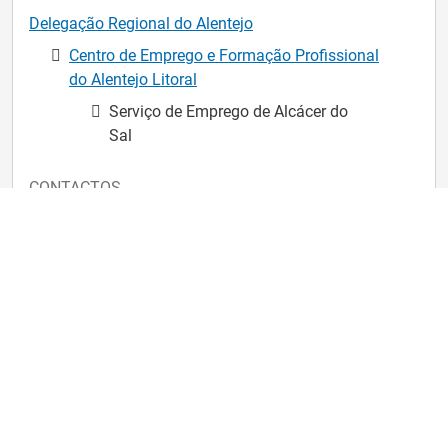
Delegação Regional do Alentejo
Centro de Emprego e Formação Profissional
do Alentejo Litoral
Serviço de Emprego de Alcácer do
Sal
CONTACTOS
Morada
Av. Eng. João Soares Branco, 34, 7580-093 Alcácer do
Sal
Telefone
26 514 69 10
Para enviar uma mensagem para o IEFP
Entre no iefponline e na página principal clique em
.
"Contactar o IEFP"