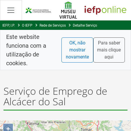
Skip
to
Content
IEFP, I.P.
O IEFP
Rede de Serviços
Detalhe Serviço
Este website
OK, não
Para saber
funciona com a
mostrar
mais clique
utilização de
novamente
aqui
cookies.
Serviço de Emprego de
Alcácer do Sal
+