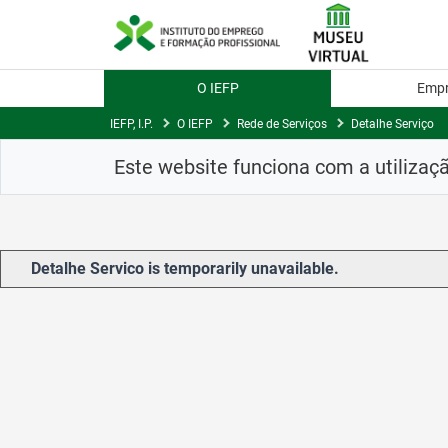
Skip
to
Content
O IEFP
Emp
IEFP, I.P.
O IEFP
Rede de Serviços
Detalhe Serviço
Este website funciona com a utilizaç
Detalhe Servico is temporarily unavailable.