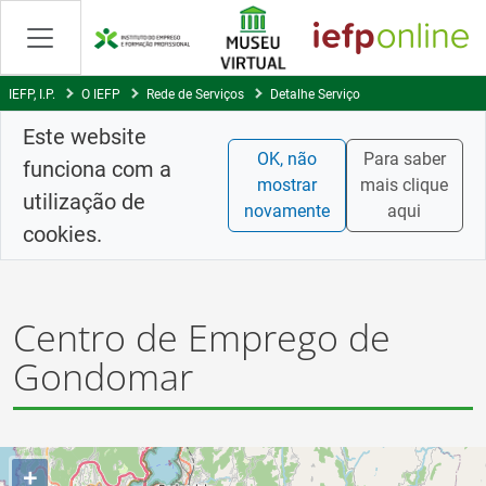
Skip
to
Content
IEFP, I.P.
O IEFP
Rede de Serviços
Detalhe Serviço
Este website
OK, não
Para saber
funciona com a
mostrar
mais clique
utilização de
novamente
aqui
cookies.
Centro de Emprego de
Gondomar
+