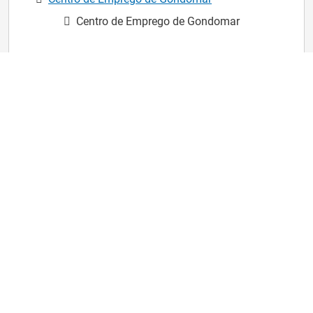
Centro de Emprego de Gondomar
CONTACTOS
Morada
Rua Padre Augusto Maia, 26, 4420-245 Gondomar
Telefone
22 098 91 40
Para enviar uma mensagem para o IEFP
Entre no iefponline e na página principal clique em
.
"Contactar o IEFP"
Horário de Atendimento
9h00 às 17h00
COMO CHEGAR?
Coordenadas GPS: