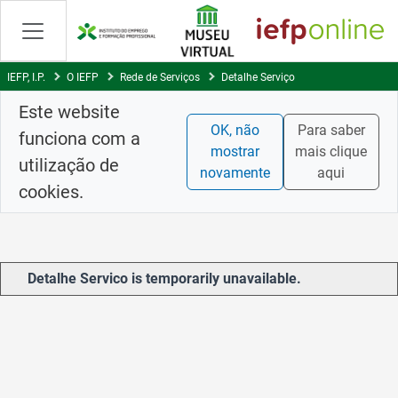
Skip
to
Content
IEFP, I.P.
O IEFP
Rede de Serviços
Detalhe Serviço
Este website
OK, não
Para saber
funciona com a
mostrar
mais clique
utilização de
novamente
aqui
cookies.
Detalhe Servico is temporarily unavailable.