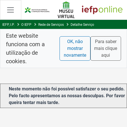
Saltar
para
conteúdo
principal
IEFP, I.P.
O IEFP
Rede de Serviços
Detalhe Serviço
Este website
OK, não
Para saber
funciona com a
mostrar
mais clique
utilização de
novamente
aqui
cookies.
Neste momento não foi possível satisfazer o seu pedido.
Pelo facto apresentamos as nossas desculpas. Por favor
queira tentar mais tarde.