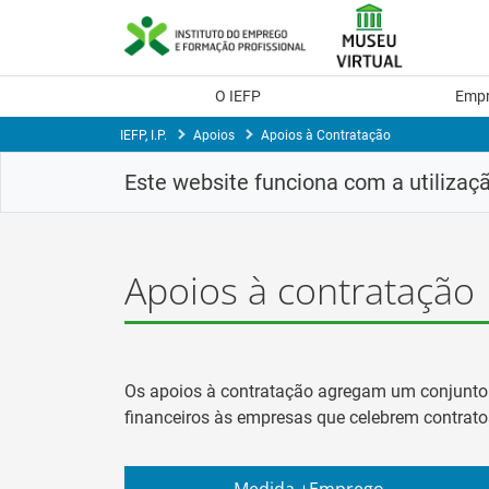
Saltar
para
conteúdo
principal
O IEFP
Emp
IEFP, I.P.
Apoios
Apoios à Contratação
Este website funciona com a utilizaç
Apoios à contratação
Os apoios à contratação agregam um conjunto 
financeiros às empresas que celebrem contrato
Medida +Emprego