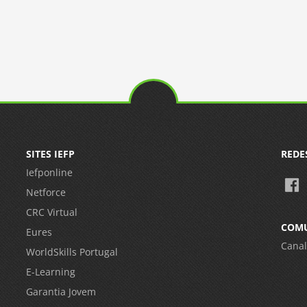
SITES IEFP
REDE
Iefponline
Netforce
CRC Virtual
COM
Eures
Canal
WorldSkills Portugal
E-Learning
Garantia Jovem