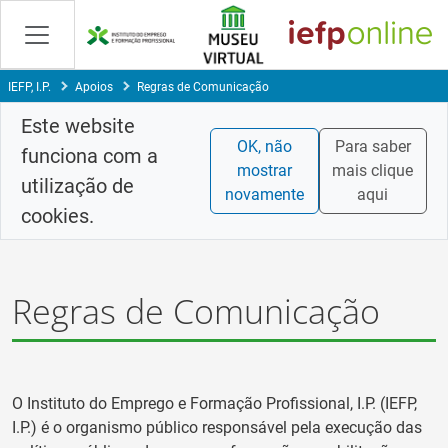
Saltar
para
conteúdo
principal
IEFP, I.P.
Apoios
Regras de Comunicação
Este website
OK, não
Para saber
funciona com a
mostrar
mais clique
utilização de
novamente
aqui
cookies.
Regras de Comunicação
O Instituto do Emprego e Formação Profissional, I.P. (IEFP,
I.P.) é o organismo público responsável pela execução das