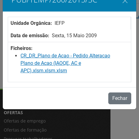
Centros de Recursos - Relatório da Intervenção -
Unidade Orgânica:
IEFP
PUB/TEMP/123/2015/SC
Data de emissão:
Sexta, 15 Maio 2009
Ficheiros:
CR_DR_Plano de Acao - Pedido Alteracao
Plano de Acao (IAOQE, AC e
APC).xlsm.xlsm.xlsm
Fechar
OFERTAS
Ofertas de emprego
Ofertas de formação
Procurar trabalhadores