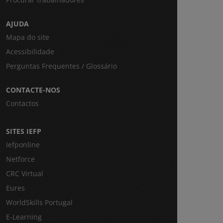
AJUDA
Mapa do site
Acessibilidade
Perguntas Frequentes / Glossário
CONTACTE-NOS
Contactos
SITES IEFP
Iefponline
Netforce
CRC Virtual
Eures
WorldSkills Portugal
E-Learning