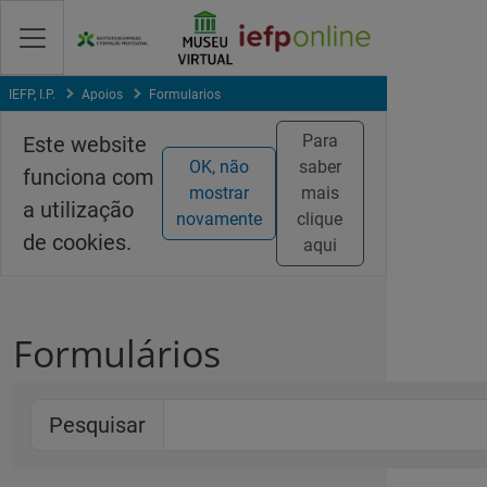
Saltar
para
conteúdo
principal
IEFP, I.P.
Apoios
Formularios
Para
Este website
OK, não
saber
funciona com
mostrar
mais
a utilização
novamente
clique
de cookies.
aqui
Formulários
Pesquisar