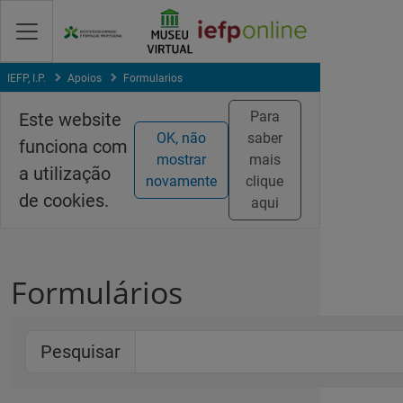
Saltar
para
conteúdo
principal
IEFP, I.P.
Apoios
Formularios
Para
Este website
OK, não
saber
funciona com
mostrar
mais
a utilização
novamente
clique
de cookies.
aqui
Formulários
Pesquisar