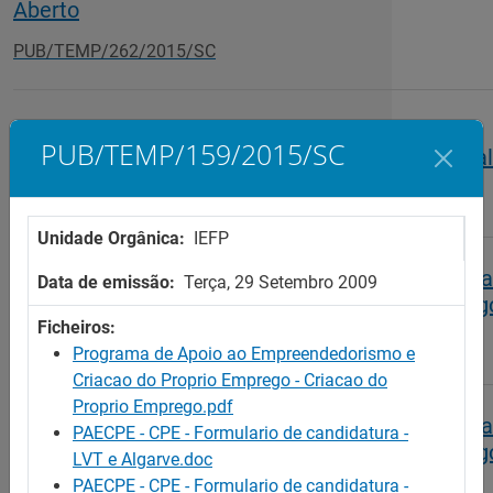
Aberto
PUB/TEMP/262/2015/SC
Programa de Estímulo à Oferta de Emprego -
PUB/TEMP/159/2015/SC
Actividades de natureza essencialmente sazonal
PUB/TEMP/227/2015/SC
Unidade Orgânica:
IEFP
Programa de Apoio ao Empreendedorismo e Cri
Data de emissão:
Terça, 29 Setembro 2009
do Próprio Emprego - Criação do Próprio Empreg
Ficheiros:
PUB/TEMP/159/2015/SC
Programa de Apoio ao Empreendedorismo e
Criacao do Proprio Emprego - Criacao do
Proprio Emprego.pdf
Programa de Apoio ao Empreendedorismo e Cri
PAECPE - CPE - Formulario de candidatura -
do Próprio Emprego - Criação do Próprio Empreg
LVT e Algarve.doc
(Formulários para preenchimento)
PAECPE - CPE - Formulario de candidatura -