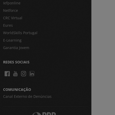
Iefponline
Netforce
CRC Virtual
Eures
WorldSkills Portugal
E-Learning
Garantia Jovem
REDES SOCIAIS
COMUNICAÇÃO
Canal Externo de Denúncias