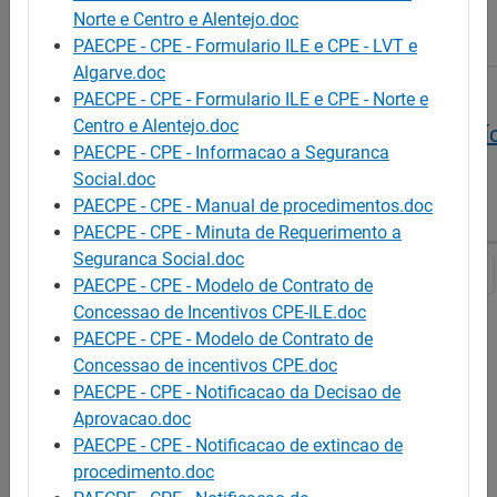
Norte e Centro e Alentejo.doc
PUB/TEMP/145/2015/SC
PAECPE - CPE - Formulario ILE e CPE - LVT e
Algarve.doc
PAECPE - CPE - Formulario ILE e CPE - Norte e
Programa de Estímulo à Oferta de Emprego -
Centro e Alentejo.doc
Formulário de Candidatura a ILE (Fechado o perí
PAECPE - CPE - Informacao a Seguranca
candidaturas)
Social.doc
PUB/TEMP/148/2015/SC
PAECPE - CPE - Manual de procedimentos.doc
PAECPE - CPE - Minuta de Requerimento a
Seguranca Social.doc
1
2
3
4
5
PAECPE - CPE - Modelo de Contrato de
Concessao de Incentivos CPE-ILE.doc
PAECPE - CPE - Modelo de Contrato de
Concessao de incentivos CPE.doc
PAECPE - CPE - Notificacao da Decisao de
Aprovacao.doc
PAECPE - CPE - Notificacao de extincao de
procedimento.doc