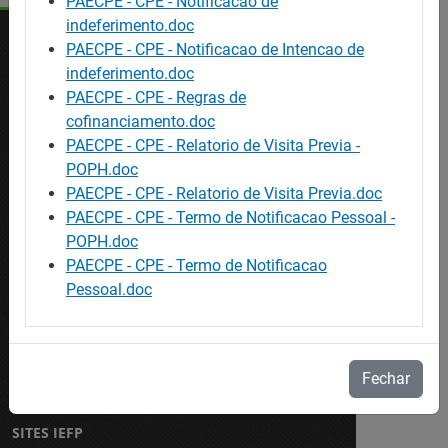
PAECPE - CPE - Notificacao de
indeferimento.doc
PAECPE - CPE - Notificacao de Intencao de
indeferimento.doc
OFERTAS
PAECPE - CPE - Regras de
Ofertas de emprego
cofinanciamento.doc
Ofertas de formação
PAECPE - CPE - Relatorio de Visita Previa -
Procurar trabalhadores
POPH.doc
PAECPE - CPE - Relatorio de Visita Previa.doc
AJUDA
PAECPE - CPE - Termo de Notificacao Pessoal -
POPH.doc
Mapa do site
PAECPE - CPE - Termo de Notificacao
Acessibilidade
Pessoal.doc
Perguntas Frequentes / Glossário
CONTACTE-NOS
Contactos
Fechar
SITES IEFP