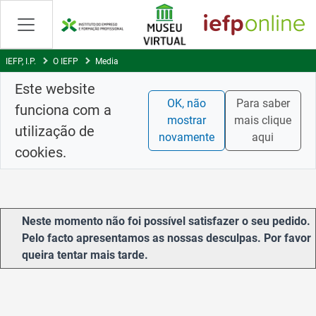
Saltar
para
conteúdo
principal
IEFP, I.P.
O IEFP
Media
Este website
OK, não
Para saber
funciona com a
mostrar
mais clique
utilização de
novamente
aqui
cookies.
Neste momento não foi possível satisfazer o seu pedido.
Pelo facto apresentamos as nossas desculpas. Por favor
queira tentar mais tarde.