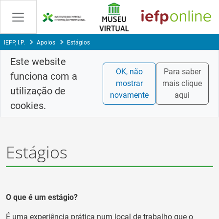
Saltar
para
conteúdo
principal
IEFP, I.P.
Apoios
Estágios
Este website
OK, não
Para saber
funciona com a
mostrar
mais clique
utilização de
novamente
aqui
cookies.
Estágios
O que é um estágio?
É uma experiência prática num local de trabalho que o