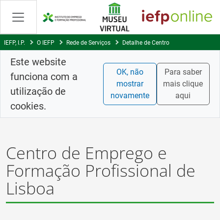
Skip
to
Content
IEFP, I.P.
O IEFP
Rede de Serviços
Detalhe de Centro
Este website
OK, não
Para saber
funciona com a
mostrar
mais clique
utilização de
novamente
aqui
cookies.
Centro de Emprego e
Formação Profissional de
Lisboa