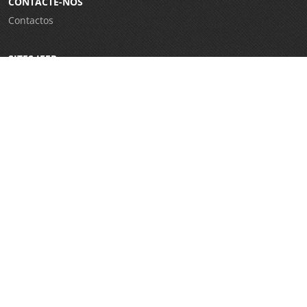
CONTACTE-NOS
Contactos
SITES IEFP
Iefponline
Netforce
CRC Virtual
Eures
WorldSkills Portugal
E-Learning
Garantia Jovem
REDES SOCIAIS