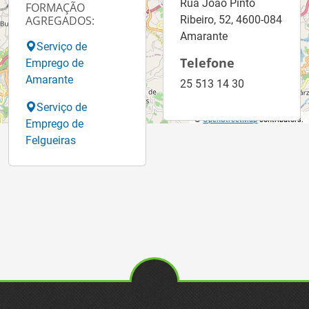
Rua João Pinto
FORMAÇÃO
AGREGADOS:
Ribeiro, 52, 4600-084
Amarante
Serviço de
Telefone
Emprego de
Amarante
25 513 14 30
Serviço de
©
OpenStreetMap
contributors.
Emprego de
Felgueiras