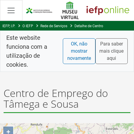
Skip
to
Content
IEFP, I.P.
O IEFP
Rede de Serviços
Detalhe de Centro
Este website
OK, não
Para saber
funciona com a
mostrar
mais clique
utilização de
novamente
aqui
cookies.
Centro de Emprego do
Tâmega e Sousa
+