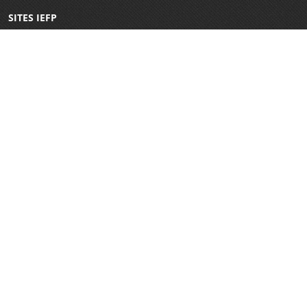
SITES IEFP
Iefponline
Netforce
CRC Virtual
Eures
WorldSkills Portugal
E-Learning
Garantia Jovem
REDES SOCIAIS
COMUNICAÇÃO
Canal Externo de Denúncias