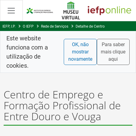
Skip
to
Content
IEFP, I.P.
O IEFP
Rede de Serviços
Detalhe de Centro
Este website
OK, não
Para saber
funciona com a
mostrar
mais clique
utilização de
novamente
aqui
cookies.
Centro de Emprego e
Formação Profissional de
Entre Douro e Vouga