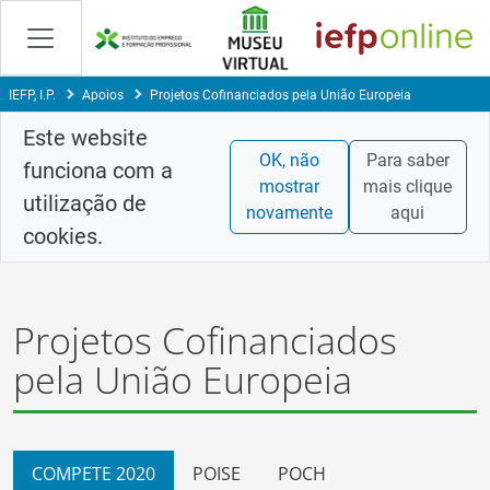
Skip
to
Content
IEFP, I.P.
Apoios
Projetos Cofinanciados pela União Europeia
Este website
OK, não
Para saber
funciona com a
mostrar
mais clique
utilização de
novamente
aqui
cookies.
Projetos Cofinanciados
pela União Europeia
COMPETE 2020
POISE
POCH