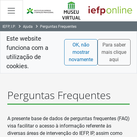
Skip
to
Content
IEFP, I.P.
Ajuda
Perguntas Frequentes
Este website
OK, não
Para saber
funciona com a
mostrar
mais clique
utilização de
novamente
aqui
cookies.
Perguntas Frequentes
A presente base de dados de perguntas frequentes (FAQ)
visa facilitar o acesso à informação referente às
diversas áreas de intervenção do IEFP, IP, assim como