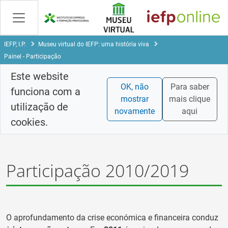
Skip
to
Content
IEFP, I.P.
Museu virtual do IEFP: uma história viva
Painel - Participação
Este website
OK, não
Para saber
funciona com a
mostrar
mais clique
utilização de
novamente
aqui
cookies.
Participação 2010/2019
O aprofundamento da crise económica e financeira conduz