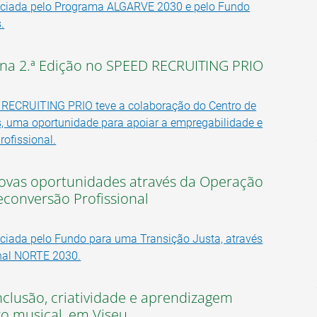
anciada pelo Programa ALGARVE 2030 e pelo Fundo
.
u na 2.ª Edição no SPEED RECRUITING PRIO
 RECRUITING PRIO teve a colaboração do Centro de
, uma oportunidade para apoiar a empregabilidade e
profissional.
vas oportunidades através da Operação
conversão Profissional
nciada pelo Fundo para uma Transição Justa, através
nal NORTE 2030.
clusão, criatividade e aprendizagem
ro musical, em Viseu