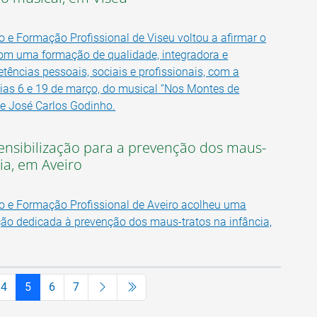
 e Formação Profissional de Viseu voltou a afirmar o
m uma formação de qualidade, integradora e
ências pessoais, sociais e profissionais, com a
ias 6 e 19 de março, do musical “Nos Montes de
 de José Carlos Godinho.
ensibilização para a prevenção dos maus-
cia, em Aveiro
o e Formação Profissional de Aveiro acolheu uma
ção dedicada à prevenção dos maus-tratos na infância,
4
5
6
7