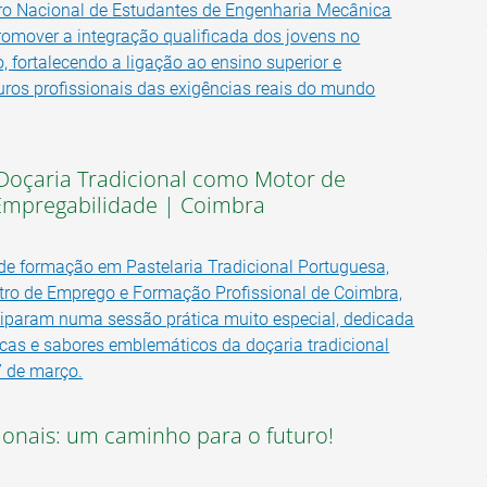
ro Nacional de Estudantes de Engenharia Mecânica
romover a integração qualificada dos jovens no
, fortalecendo a ligação ao ensino superior e
ros profissionais das exigências reais do mundo
 Doçaria Tradicional como Motor de
 Empregabilidade | Coimbra
de formação em Pastelaria Tradicional Portuguesa,
tro de Emprego e Formação Profissional de Coimbra,
ciparam numa sessão prática muito especial, dedicada
icas e sabores emblemáticos da doçaria tradicional
7 de março.
sionais: um caminho para o futuro!