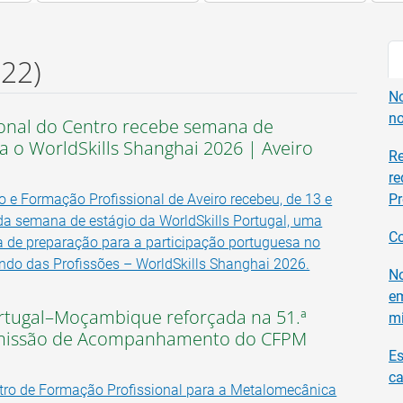
622)
No
no
onal do Centro recebe semana de
 o WorldSkills Shanghai 2026 | Aveiro
Re
re
 e Formação Profissional de Aveiro recebeu, de 13 e
Pr
nda semana de estágio da WorldSkills Portugal, uma
C
ica de preparação para a participação portuguesa no
o das Profissões – WorldSkills Shanghai 2026.
No
em
tugal–Moçambique reforçada na 51.ª
m
missão de Acompanhamento do CFPM
Es
ca
tro de Formação Profissional para a Metalomecânica