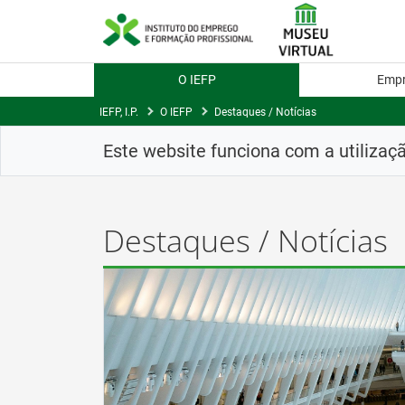
Skip
to
Content
O IEFP
Emp
IEFP, I.P.
O IEFP
Destaques / Notícias
Este website funciona com a utilizaç
Destaques / Notícias