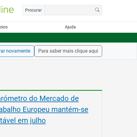
Procurar
oios
Ajuda
rar novamente
Para saber mais clique aqui
tágios na Comissão Europeia
ra diplomados do Ensino e
rmação Profissional