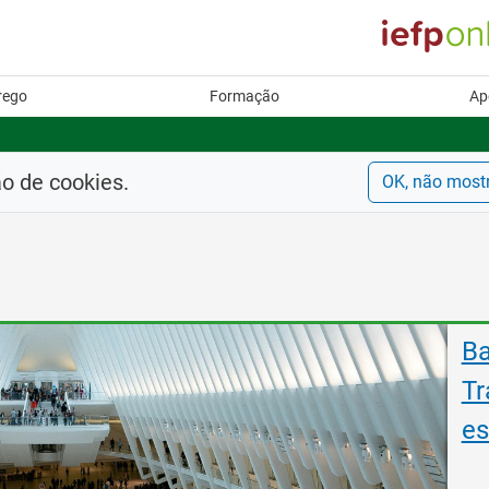
rego
Formação
Ap
ão de cookies.
OK, não most
Es
pa
Fo