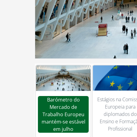
Estágios na
Barómetro do
Comissão Europ
Mercado de Trabalho
para diplomados
Europeu mantém-se
Ensino e Forma
estável em julho
Profissional