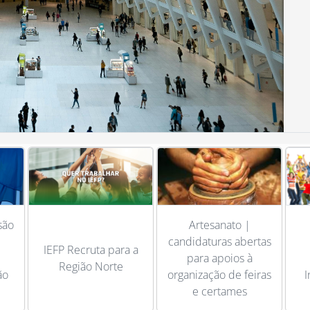
Artesanato |
eia
candidaturas abertas
IEFP Recruta para a
 do
para apoios à
Região Norte
ção
organização de feiras
I
e certames