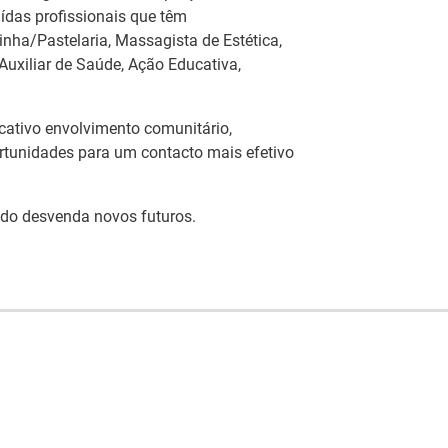
ídas profissionais que têm
nha/Pastelaria, Massagista de Estética,
 Auxiliar de Saúde, Ação Educativa,
cativo envolvimento comunitário,
rtunidades para um contacto mais efetivo
do desvenda novos futuros.
Artesanato |
eia
candidaturas abertas
IEFP Recruta para a
 do
para apoios à
Região Norte
ção
organização de feiras
I
e certames