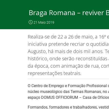
Skip
to
Braga Romana – reviver 
Content
O IEFP
Emp
21 Maio 2019
IEFP, I.P.
O IEFP
Destaques / Notícias
Realiza-se de 22 a 26 de maio, a 16º
Este website funciona com a utilizaç
iniciativa pretende recriar o quotid
Augusto, há mais de dois mil anos. 
histórico, onde serão reconstituídas
Destaques / Notícias
da época, com animação de rua, cort
representações teatrais.
O Centro de Emprego e Formação Profissional d
núcleo museológico das Termas Romanas, no A
espaço DOMUS OFFICIORUM – Casa de Ofícios
Formandos, formadores e trabalhadores, vestid