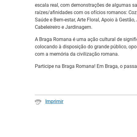
escala real, com demonstrações de algumas sa
raízes/afinidades com os ofícios romanos: Cozi
Saúde e Bem-estar, Arte Floral, Apoio à Gestão,
Cabeleireiro e Jardinagem.
A Braga Romana é uma ação cultural de signifi
colocando à disposição do grande público, opo
com a memória da civilização romana.
Participe na Braga Romana! Em Braga, o passa
Estágios na
Imprimir
Barómetro do
Comissão Europ
Mercado de Trabalho
para diplomados
Europeu mantém-se
Ensino e Forma
estável em julho
Profissional