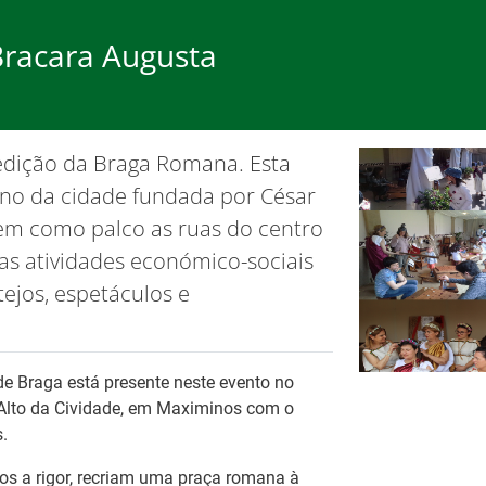
Bracara Augusta
rego
Formação
Ap
 edição da Braga Romana. Esta
ão de cookies.
OK, não most
iano da cidade fundada por César
Tem como palco as ruas do centro
 as atividades económico-sociais
ejos, espetáculos e
Ba
Es
e Braga está presente neste evento no
Tr
pa
lto da Cividade, em Maximinos com o
es
Fo
.
os a rigor, recriam uma praça romana à