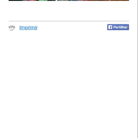
Notícias disponíveis
(2623)
Imprimir
Formandos do IEFP distinguidos pelo
Município de Águeda
27 Julho 2026
O Município de Águeda distinguiu dois formandos do