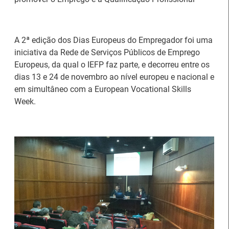
A 2ª edição dos Dias Europeus do Empregador foi uma
Estágios na Comissão
iniciativa da Rede de Serviços Públicos de Emprego
Europeia para
IEFP Recruta para a
Europeus, da qual o IEFP faz parte, e decorreu entre os
diplomados do Ensino e
Região Norte
dias 13 e 24 de novembro ao nível europeu e nacional e
Formação Profissional
em simultâneo com a European Vocational Skills
Week.
Artesanato |
candidaturas abertas
Webinar sobre Estagiar
para apoios à
nas Instituições da UE
organização de feiras e
certames