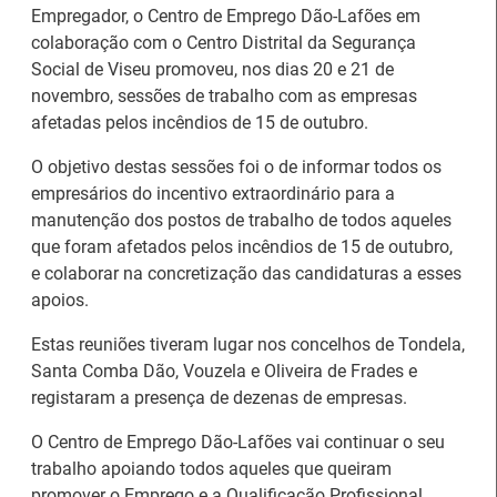
Empregador, o Centro de Emprego Dão-Lafões em
colaboração com o Centro Distrital da Segurança
Social de Viseu promoveu, nos dias 20 e 21 de
novembro, sessões de trabalho com as empresas
afetadas pelos incêndios de 15 de outubro.
O objetivo destas sessões foi o de informar todos os
empresários do incentivo extraordinário para a
manutenção dos postos de trabalho de todos aqueles
que foram afetados pelos incêndios de 15 de outubro,
e colaborar na concretização das candidaturas a esses
apoios.
26.º Congresso
Internacional de
Estas reuniões tiveram lugar nos concelhos de Tondela,
Barómetro do Mercado
Formação para o
Santa Comba Dão, Vouzela e Oliveira de Frades e
de Trabalho Europeu
Trabalho Norte de
registaram a presença de dezenas de empresas.
mantém-se estável em
Portugal/Galiza 2026
julho
O Centro de Emprego Dão-Lafões vai continuar o seu
trabalho apoiando todos aqueles que queiram
promover o Emprego e a Qualificação Profissional